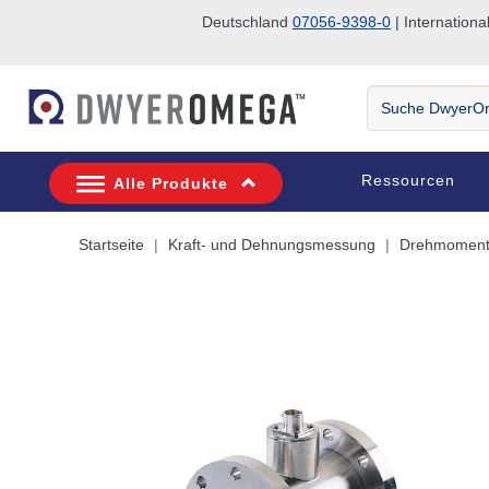
Deutschland
07056-9398-0
| Internatio
Zum Suchen überspringen
Zum Hauptinhalt überspringen
Zur Navigation überspringen
Suche
DwyerOmega
Ressourcen
Alle Produkte
Startseite
Kraft- und Dehnungsmessung
Drehmoment