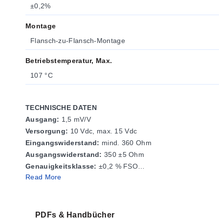
±0,2%
Montage
Flansch-zu-Flansch-Montage
Betriebstemperatur, Max.
107 °C
TECHNISCHE DATEN
Ausgang:
1,5 mV/V
Versorgung:
10 Vdc, max. 15 Vdc
Eingangs­widerstand:
mind. 360 Ohm
Ausgangs­widerstand:
350 ±5 Ohm
Genauigkeits­klasse:
±0,2 % FSO
Read More
Linearität:
±0,2 % FSO
Hysterese:
±0,05 % FSO
Reproduzierbarkeit:
±0,05 % FSO
Nullpunkt­ausgleich:
±1 % FSO
PDFs & Handbücher