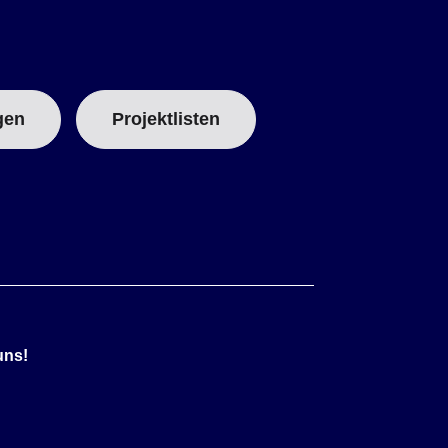
gen
Projektlisten
uns!