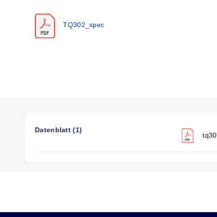
Kompensierter Temperatur­bereich:
16 bis 71 °C (60 bis 1
Betriebstemperaturbereich:
-54 bis 107 °C (-65 bis 225 °
TQ302_spec
Thermische Einflüsse: Nullpunkt:
±0,005 % FSO/ °F, Ber
Sicherer Überlastbereich:
150 % der Kapazität
Maximale Überlast:
300 % der Kapazität
Gehäuse:
Edelstahl
Elektrisch:
PT1H-10-6P Anschluss
Passender Stecker:
PT06F10-6S, separat erhältlich
Datenblatt (1)
tq30