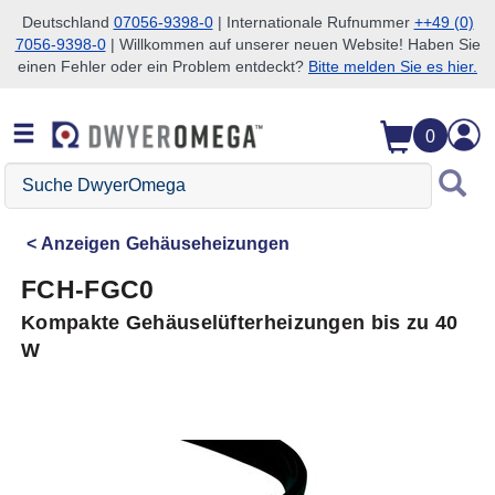
Deutschland
07056-9398-0
| Internationale Rufnummer
++49 (0)
7056-9398-0
| Willkommen auf unserer neuen Website! Haben Sie
Zum Suchen überspringen
Zum Hauptinhalt überspringen
Zur Navigation überspringen
einen Fehler oder ein Problem entdeckt?
Bitte melden Sie es hier.
0
Suche
DwyerOmega
Anzeigen
Gehäuseheizungen
FCH-FGC0
Kompakte Gehäuselüfterheizungen bis zu 40
W