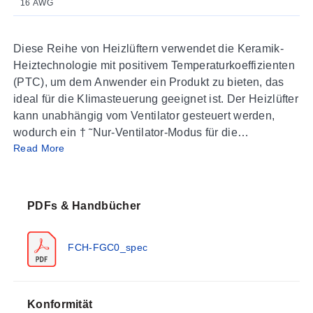
16 AWG
Diese Reihe von Heizlüftern verwendet die Keramik-
Heiztechnologie mit positivem Temperaturkoeffizienten
(PTC), um dem Anwender ein Produkt zu bieten, das
ideal für die Klimasteuerung geeignet ist. Der Heizlüfter
kann unabhängig vom Ventilator gesteuert werden,
wodurch ein † ˜Nur-Ventilator-Modus für die
Read More
Luftzirkulation möglich ist. Es gibt neun Varianten mit
unterschiedlicher Leistung und Versorgungsspannung.
Das Produkt wurde für den Einbau konzipiert und
zugelassen. Es verfügt über eine robuste Konstruktion
PDFs & Handbücher
mit zwei eloxierten Aluminiumprofilen, gekoppelt an
einen 25 mm (1") Lüfter. Das Heizelement ist ein PTC-
FCH-FGC0_spec
Heizer.
Konformität