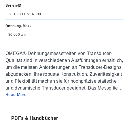
Serien-ID
SGT-2-ELEMENT90
Dehnung, Max.
30.000 µm
OMEGA® Dehnungsmessstreifen von Transducer-
Qualität sind in verschiedenen Ausführungen erhältlich,
um die meisten Anforderungen an Transducer-Designs
abzudecken. Ihre robuste Konstruktion, Zuverlässigkeit
und Flexibilität machen sie für hochpräzise statische
und dynamische Transducer geeignet. Das Messgitter
Read More
wird aus speziell geätzter Konstantanfolie gebildet, die
anschließend vollständig in einem Trägermaterial aus
Polyimidfolie versiegelt wird, um langfristige
Zuverlässigkeit zu gewährleisten.
PDFs & Handbücher