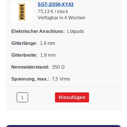
SGT-2/350-XY43
75,13 € / stück
Verfügbar
in 4 Wochen
Elektrischer Anschluss:
Lötpads
Gitterlänge:
1.6 mm
Gitterbreite:
1.8 mm
Nennwiderstand:
350 Ω
Spannung, max.:
7,5 Vrms
Hinzufügen