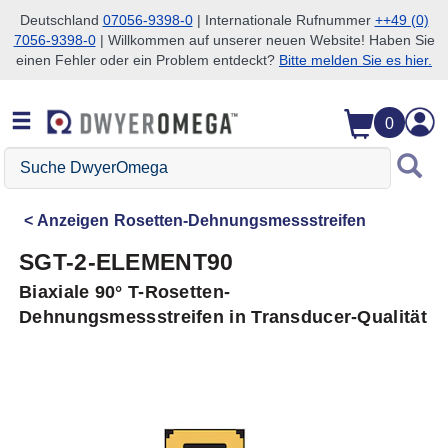
Deutschland
07056-9398-0
| Internationale Rufnummer
++49 (0)
7056-9398-0
| Willkommen auf unserer neuen Website! Haben Sie
Zum Suchen überspringen
Zum Hauptinhalt überspringen
Zur Navigation überspringen
einen Fehler oder ein Problem entdeckt?
Bitte melden Sie es hier.
0
Suche
DwyerOmega
Anzeigen
Rosetten-Dehnungsmessstreifen
SGT-2-ELEMENT90
Biaxiale 90° T-Rosetten-
Dehnungsmessstreifen in Transducer-Qualität