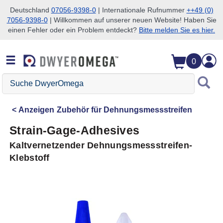
Deutschland
07056-9398-0
| Internationale Rufnummer
++49 (0)
7056-9398-0
| Willkommen auf unserer neuen Website! Haben Sie
Zum Suchen überspringen
Zum Hauptinhalt überspringen
Zur Navigation überspringen
einen Fehler oder ein Problem entdeckt?
Bitte melden Sie es hier.
0
Suche
DwyerOmega
Anzeigen
Zubehör für Dehnungsmessstreifen
Strain-Gage-Adhesives
Kaltvernetzender Dehnungsmessstreifen-
Klebstoff