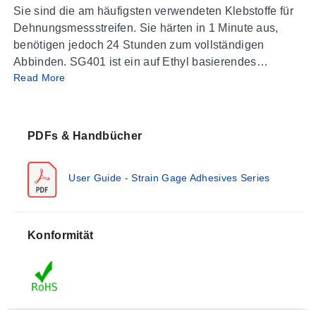
Sie sind die am häufigsten verwendeten Klebstoffe für
Dehnungsmessstreifen. Sie härten in 1 Minute aus,
benötigen jedoch 24 Stunden zum vollständigen
Abbinden. SG401 ist ein auf Ethyl basierendes
Read More
Cyanacrylat, und SG496 ist ein auf Methyl basierendes
Cyanacrylat. Die Lagerfähigkeit beträgt 1 Jahr bei
Raumtemperatur, kann jedoch bei kälteren
Temperaturen länger sein. Der Temperaturbereich des
PDFs & Handbücher
Klebstoffs liegt bei -54 bis 82°C (-65 bis 180°F).
User Guide - Strain Gage Adhesives Series
HINWEIS: Für die Produkte auf dieser Seite können
zusätzliche Zuschläge für den Transport
gefährlicher Materialien anfallen. Nach der
Bestellung wird sich der Internetvertrieb mit Ihnen
Konformität
in Verbindung setzen, um dies zu bestätigen.