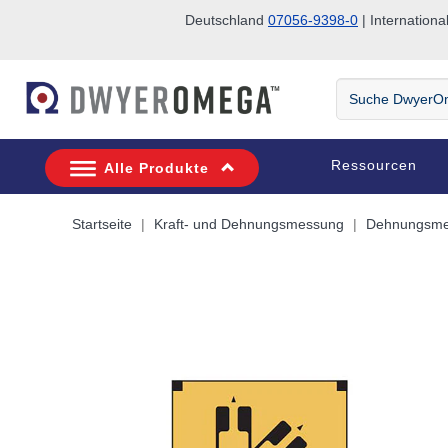
Deutschland
07056-9398-0
| Internatio
Zum Suchen überspringen
Zum Hauptinhalt überspringen
Zur Navigation überspringen
Suche
DwyerOmega
Ressourcen
Alle Produkte
Startseite
Kraft- und Dehnungsmessung
Dehnungsmes