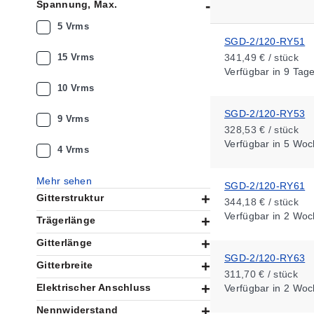
Spannung, Max.
5 Vrms
SGD-2/120-RY51
15 Vrms
341,49 € / stück
Verfügbar
in 9 Tag
10 Vrms
SGD-2/120-RY53
9 Vrms
328,53 € / stück
Verfügbar
in 5 Woc
4 Vrms
Mehr sehen
SGD-2/120-RY61
Gitterstruktur
344,18 € / stück
Verfügbar
in 2 Woc
Trägerlänge
Gitterlänge
SGD-2/120-RY63
Gitterbreite
311,70 € / stück
Elektrischer Anschluss
Verfügbar
in 2 Woc
Nennwiderstand