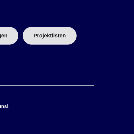
gen
Projektlisten
uns!