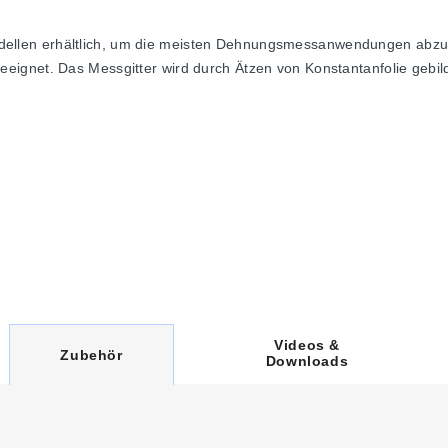
len erhältlich, um die meisten Dehnungsmessanwendungen abzudec
ignet. Das Messgitter wird durch Ätzen von Konstantanfolie gebil
Videos &
C
Zubehör
Downloads
U