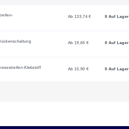
R
eifen-
Ab 133,74 €
0 Auf Lager
R
rückenschaltung
E
Ab 19,65 €
0 Auf Lager
N
essstreifen-Klebstoff
Ab 15,90 €
0 Auf Lager
T
T
A
B