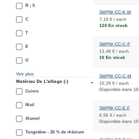
R ; S
SMPW-CC-K-M
C
7,10 € / each
120 En stock
T
SMPW-CC-C-F
E
13,48 € / each
10 En stock
U
Voir plus
SMPW-CC-C-M
Matériau De L'alliage (-)
10,29 € / each
Disponible
dans 10
Cuivre
Nisil
SMPW-CC-E-F
6,56 € / each
Alumel
Disponible
dans 10
Tungstène - 26 % de rhénium