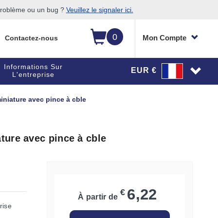
 problème ou un bug ?
Veuillez le signaler ici.
0
Mon Compte
Contactez-nous
Informations Sur
EUR €
L'entreprise
niature avec pince à cble
ure avec pince à cble
6,22
€
À partir de
rise