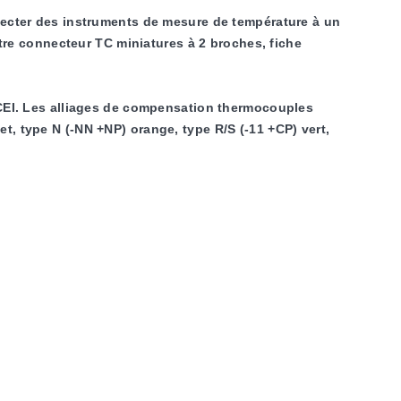
ecter des instruments de mesure de température à un
re connecteur TC miniatures à 2 broches, fiche
CEI. Les alliages de compensation thermocouples
t, type N (-NN +NP) orange, type R/S (-11 +CP) vert,
 TC ou un fil de thermocouple à l'aide d'un serre-câble
talliques traditionnels pour thermocouples. Sont inclus