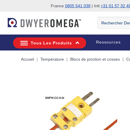
France
0805 541 038
| Intl
+31 01 57 32 4
Passer à la recherche
Passer au contenu principal
Passer à la navigation
Rechercher
DwyerOmega
Ressources
Tous Les Produits
Accueil
Température
Blocs de jonction et cosses
C