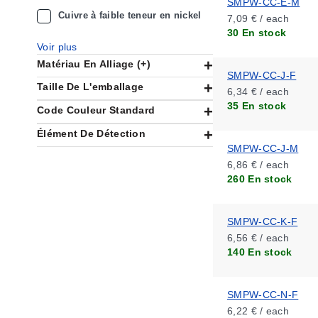
SMPW-CC-E-M
Cuivre à faible teneur en nickel
7,09 € / each
30 En stock
Voir plus
Matériau En Alliage (+)
SMPW-CC-J-F
Taille De L'emballage
6,34 € / each
35 En stock
Code Couleur Standard
Élément De Détection
SMPW-CC-J-M
6,86 € / each
260 En stock
SMPW-CC-K-F
6,56 € / each
140 En stock
SMPW-CC-N-F
6,22 € / each