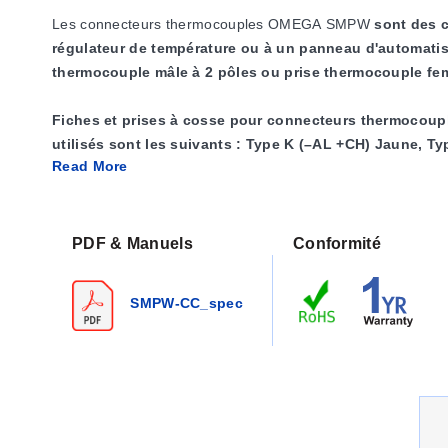
Les connecteurs thermocouples OMEGA SMPW
sont des 
régulateur de température ou à un panneau d'automatis
thermocouple mâle à 2 pôles ou prise thermocouple fem
Fiches et prises à cosse pour connecteurs thermocoup
utilisés sont les suivants : Type K (–AL +CH) Jaune, Ty
Read More
type C (-CNX +CPX) rouge et type U (–CP +CP) blanc 
Ce connecteur de thermocouple ultime, modèle
SMPW-
TC. Le capuchon/serre-câble contient 4 vis imperdables 
PDF & Manuels
Conformité
une plaque de serrage métallique, un dispositif de déch
SMPW-CC_spec
Pour les emballages en vrac, les œillets du connecteur
Numéro de modèle
Diamètre
Diamètre extérieu
intérieur
SR-SMP-*
1,59 (0,063)
4,77 (0,188)