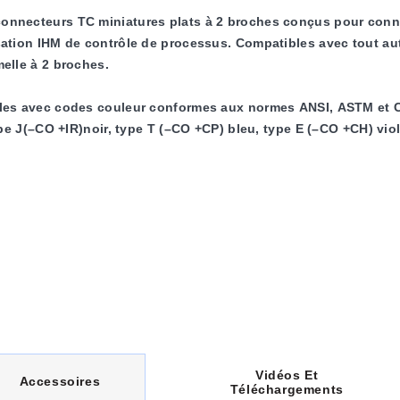
connecteurs TC miniatures plats à 2 broches conçus pour conn
ation IHM de contrôle de processus. Compatibles avec tout aut
elle à 2 broches.
les avec codes couleur conformes aux normes ANSI, ASTM et 
pe J(–CO +IR)noir, type T (–CO +CP) bleu, type E (–CO +CH) viole
non compensé.
CC
, est idéal pour connecter rapidement et facilement un câble
et élimine les petites vis lâches typiques des serre-câbles mé
arge de traction et des œillets
 et de la pince sont vendus séparément
r
Longueur
Description
Vidéos Et
C
Accessoires
Téléchargements
6,35 (0,25)
Passe-fil en