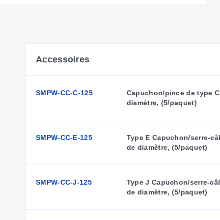
SSRT-CC-018-(*)
3,18 (0,125)
4,77 (0,188)
SSRT-CC-332-(*)
2,38 (0,094)
SSRT-CC-116-(*)
Accessoires
1,59 (0,063)
SSRT-CC-132-(*)
0,79 (0,032)
* Quantité par paquet : sélectionnez parmi 5, 10, 50 ou 
SMPW-CC-C-125
Capuchon/pince de type C, 
diamètre, (5/paquet)
Pour réduire considérablement le temps d'assemblage, u
SMPW-CC-E-125
Type E Capuchon/serre-câbl
une connexion TC rapide et fiable.
de diamètre, (5/paquet)
SMPW-CC-J-125
Type J Capuchon/serre-câbl
SMP-CC-TOOL : 1 seul outil nécessaire
de diamètre, (5/paquet)