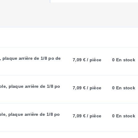
silicone
U
6,35 (0,250)
Pince à œillet en
silicone
R
R
100
plaque arrière de 1/8 po de 
7,09 € / pièce
0 En stock
E
tilisez la pièce n°
SMP-CC-TOOL
avec le connecteur SMPW-CC 
N
e, plaque arrière de 1/8 po 
7,09 € / pièce
0 En stock
T
e, plaque arrière de 1/8 po 
7,09 € / pièce
0 En stock
T