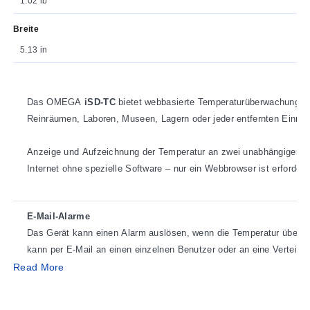
1.02 lb
Breite
5.13 in
Das OMEGA
iSD-TC
bietet webbasierte Temperaturüberwachung in
Reinräumen, Laboren, Museen, Lagern oder jeder entfernten Einric
Anzeige und Aufzeichnung der Temperatur an zwei unabhängigen T
Internet ohne spezielle Software – nur ein Webbrowser ist erforderl
E-Mail-Alarme
Das Gerät kann einen Alarm auslösen, wenn die Temperatur über ode
kann per E-Mail an einen einzelnen Benutzer oder an eine Verteile
Mobiltelefone und PDAs.
Read More
Physikalische Bedrohungen