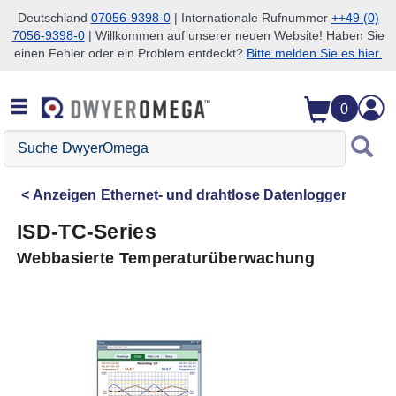
Deutschland
07056-9398-0
| Internationale Rufnummer
++49 (0)
7056-9398-0
| Willkommen auf unserer neuen Website! Haben Sie
Zum Suchen überspringen
Zum Hauptinhalt überspringen
Zur Navigation überspringen
einen Fehler oder ein Problem entdeckt?
Bitte melden Sie es hier.
0
Suche
DwyerOmega
Anzeigen
Ethernet- und drahtlose Datenlogger
ISD-TC-Series
Webbasierte Temperaturüberwachung