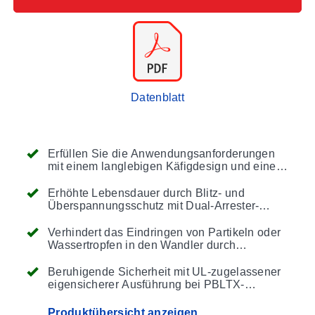
Datenblatt
Erfüllen Sie die Anwendungsanforderungen
mit einem langlebigen Käfigdesign und einer
großen 316 SS Membrandichtung, die nicht
verstopft und beständig gegen Schäden durch
Erhöhte Lebensdauer durch Blitz- und
schwebende Feststoffe ist
Überspannungsschutz mit Dual-Arrester-
Technologie, geerdet am Gehäuse, die sowohl
Netzstromüberspannungen als auch
Verhindert das Eindringen von Partikeln oder
Blitzschlagtransienten (Überspannungsschutz
Wassertropfen in den Wandler durch
ist nicht garantiert und nicht durch die
wartungsfreien Filter
Garantie abgedeckt) bei PBLT2-Modellen
Beruhigende Sicherheit mit UL-zugelassener
eliminiert
eigensicherer Ausführung bei PBLTX-
Modellen für den Einsatz in
Gefahrenbereichen bei Verwendung mit
Produktübersicht anzeigen