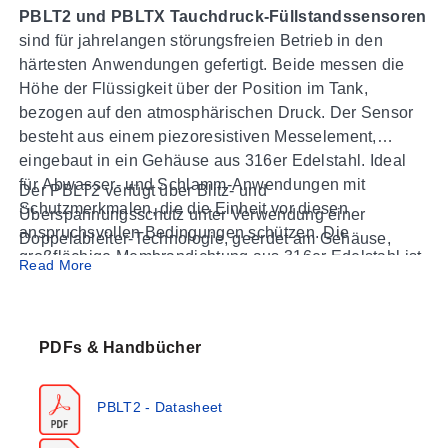
PBLT2 und PBLTX Tauchdruck-Füllstandssensoren
sind für jahrelangen störungsfreien Betrieb in den
härtesten Anwendungen gefertigt. Beide messen die
Höhe der Flüssigkeit über der Position im Tank,
bezogen auf den atmosphärischen Druck. Der Sensor
besteht aus einem piezoresistiven Messelement,
eingebaut in ein Gehäuse aus 316er Edelstahl. Ideal
für Abwasser- und Schlamm-Anwendungen mit
Der PBLT2 verfügt über Blitz- und
Schutzmerkmalen, die die Einheit vor diesen
Überspannungsschutz unter Verwendung einer
anspruchsvollen Bedingungen schützen. Die
Doppelableiter-Technologie, geerdet am Gehäuse,
großflächige Membrandichtung aus 316er Edelstahl ist
wodurch sowohl Versorgungsspannungsspitzen als
Read More
nicht verstopfend und widerstandsfähig gegen
auch Blitzschlag-Übergangsspannungen eliminiert
schwimmende Feststoffe.
werden (Überspannungsschutz wird nicht garantiert
und ist nicht durch die Garantie abgedeckt). Der PBLTX
PDFs & Handbücher
ist UL-zugelassen und eigensicher für den Einsatz in
Die Geräte sind mit einem abgeschirmten und
explosionsgefährdeten Bereichen, wenn er mit einer
belüfteten Kabel mit einer Zugfestigkeit von 270 Pfund
geeigneten Barriere verwendet wird.
PBLT2 - Datasheet
ausgestattet. Das Belüftungsrohr im Kabel kompensiert
automatisch Änderungen des atmosphärischen Drucks