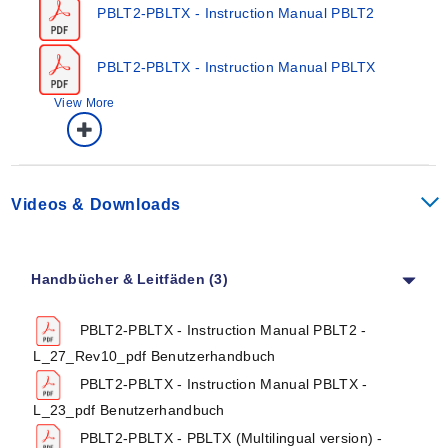
über dem Tank. Die Belüftung ist mit einem
PBLT2-PBLTX - Instruction Manual PBLT2
wartungsfreien Filter geschützt, der das Eindringen von
Partikeln oder Wassertropfen in den Sensor verhindert.
PBLT2-PBLTX - Instruction Manual PBLTX
Produktanwendungen
View More
Abwasser
Schlammsümpfe, Nachklärbecken, Faulbehälter
Aluminiumsalztanks
Chemikalienlagertanks
Videos & Downloads
Öltanks
Kalkschlämme
Sümpfe
Handbücher & Leitfäden (3)
Reservoirs
PBLT2-PBLTX - Instruction Manual PBLT2 -
L_27_Rev10_pdf Benutzerhandbuch
PBLT2-PBLTX - Instruction Manual PBLTX -
L_23_pdf Benutzerhandbuch
PBLT2-PBLTX - PBLTX (Multilingual version) -