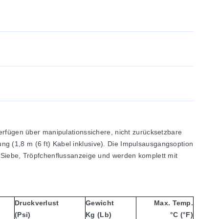
fügen über manipulationssichere, nicht zurücksetzbare
g (1,8 m (6 ft) Kabel inklusive). Die Impulsausgangsoption
e Siebe, Tröpfchenflussanzeige und werden komplett mit
Druckverlust
Gewicht
Max. Temp.
(psi)
Kg (lb)
°C (°F)