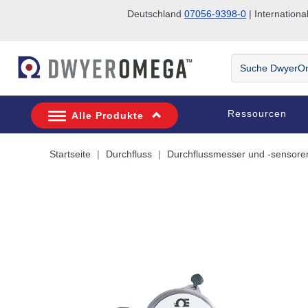
Deutschland
07056-9398-0
| Internatio
Zum Suchen überspringen
Zum Hauptinhalt überspringen
Zur Navigation überspringen
Suche
DwyerOmega
Ressourcen
Alle Produkte
Startseite
Durchfluss
Durchflussmesser und -sensore