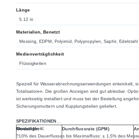
Länge
5.12 in
Materialien, Benetzt
Messing, EDPM, Polyimid, Polypropylen, Saphir, Edelstahl
Medienverträglichkeit
Flüssigkeiten
Speziell für Wasserabrechnungsanwendungen entwickelt, s
Totalisatoren. Die großen Anzeigen sind gut ablesbar. Opt
ist werkseitig installiert und muss bei der Bestellung ang
Sicherungsmuttern und Kupplungsteilen geliefert.
SPEZIFIKATIONEN
Genauigkeit:
Modell-Nr.
Durchflussrate (GPM)
An
?10% des Dauerflusses bis Maximalfluss: ± 1,5% des Mess