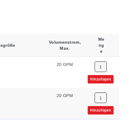
Me
Volumenstrom,
ssgröße
Ng
Max.
E
20 GPM
Hinzufügen
20 GPM
Hinzufügen