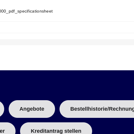
N
T
T
000_pdf_specificationsheet
A
B
:
Angebote
Bestellhistorie/Rechnun
er
Kreditantrag stellen