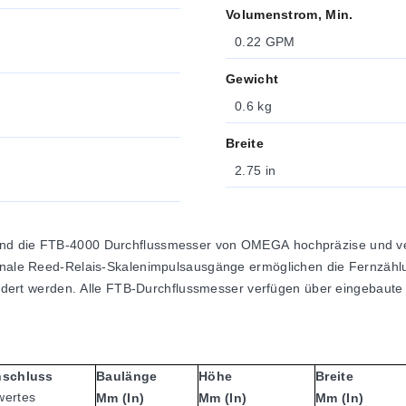
Volumenstrom, Min.
0.22 GPM
Gewicht
0.6 kg
Breite
2.75 in
ind die FTB-4000 Durchflussmesser von OMEGA hochpräzise und ver
ionale Reed-Relais-Skalenimpulsausgänge ermöglichen die Fernzählun
efordert werden. Alle FTB-Durchflussmesser verfügen über eingebaut
schluss
Baulänge
Höhe
Breite
wertes
Mm (in)
Mm (in)
Mm (in)