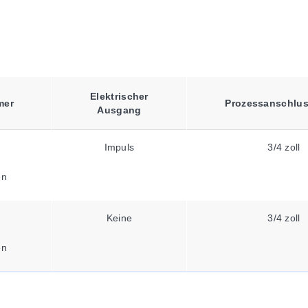
Elektrischer
mer
Prozessanschlu
Ausgang
Impuls
3/4 zoll
en
Keine
3/4 zoll
en