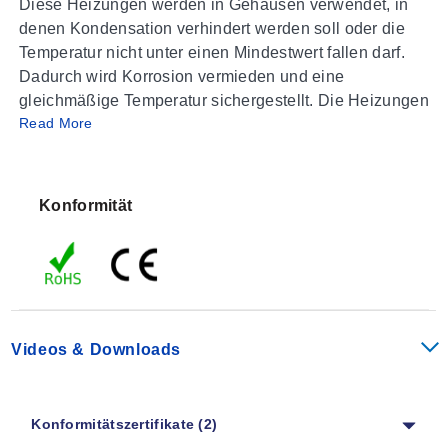
Diese Heizungen werden in Gehäusen verwendet, in
denen Kondensation verhindert werden soll oder die
Temperatur nicht unter einen Mindestwert fallen darf.
Dadurch wird Korrosion vermieden und eine
gleichmäßige Temperatur sichergestellt. Die Heizungen
Read More
sind für den Dauerbetrieb ausgelegt.
SPEZIFIKATIONEN
Betriebsspannung:
120 bis 240 Vac/Vdc* (min. 110V,
Konformität
max. 265V)
Heizelement:
PTC-Widerstand: temperaturbegrenzend
Oberflächentemperatur:
<85 °C (185 °F), (gemäß
VDE 0100), außer obere Schutzgitter
2
Anschluss:
2-poliger Klemmenanschluss 2,5 mm
(0,1"), Drehmoment max. 0,8 Nm
Videos & Downloads
Gehäuse:
Kunststoff gemäß UL94 V-0, schwarz
Abmessungen:
98 x 38 x 75 mm (3,9 x 1,5 x 3,0")
Befestigung:
Clip für 35 mm (1,4") DIN-Schiene, EN
Konformitätszertifikate (2)
50022