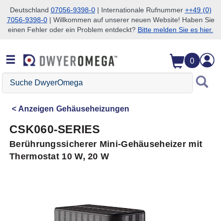
Deutschland
07056-9398-0
| Internationale Rufnummer
++49 (0)
7056-9398-0
| Willkommen auf unserer neuen Website! Haben Sie
Zum Suchen überspringen
Zum Hauptinhalt überspringen
Zur Navigation überspringen
einen Fehler oder ein Problem entdeckt?
Bitte melden Sie es hier.
0
Suche
DwyerOmega
Anzeigen
Gehäuseheizungen
CSK060-SERIES
Berührungssicherer Mini-Gehäuseheizer mit
Thermostat 10 W, 20 W