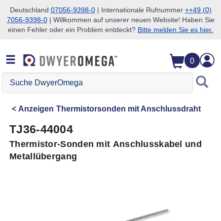
Deutschland
07056-9398-0
| Internationale Rufnummer
++49 (0)
7056-9398-0
| Willkommen auf unserer neuen Website! Haben Sie
Zum Suchen überspringen
Zum Hauptinhalt überspringen
Zur Navigation überspringen
einen Fehler oder ein Problem entdeckt?
Bitte melden Sie es hier.
0
Suche
DwyerOmega
Anzeigen
Thermistorsonden mit Anschlussdraht
TJ36-44004
Thermistor-Sonden mit Anschlusskabel und
Metallübergang