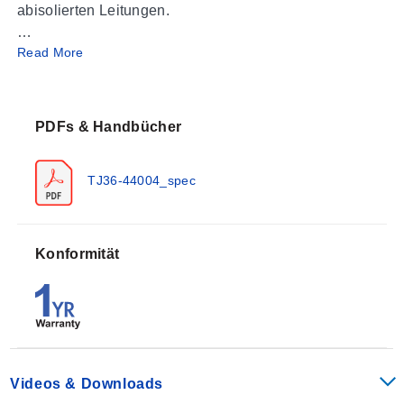
abisolierten Leitungen.
Read More
Für Sonderoptionen wenden Sie sich bitte an den
Vertrieb oder die Temperaturtechnik bezüglich
Verfügbarkeit und Preisgestaltung.
PDFs & Handbücher
Thermoelement-Genauigkeits- und Farbcode-
Übersichten anzeigen
TJ36-44004_spec
Konformität
Videos & Downloads