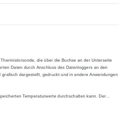
Thermistorsonde, die über die Buchse an der Unterseite
cherten Daten durch Anschluss des Datenloggers an den
grafisch dargestellt, gedruckt und in andere Anwendungen
espeicherten Temperaturwerte durchschalten kann. Der
ermöglicht. Der OM-EL-USB-TP-LCD eignet sich für eine
beitung, Gebäude- und Standortüberwachung sowie HLK.
t unter Windows XP, Vista, 7 und 8. Die Software wird
n. Folgende Parameter können konfiguriert werden: Logger-