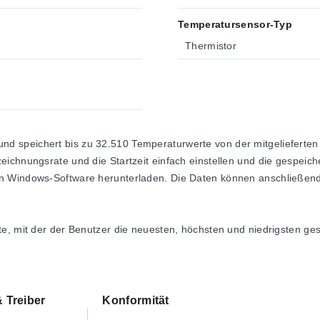
Temperatursensor-Typ
Thermistor
 speichert bis zu 32.510 Temperaturwerte von der mitgelieferten 
eichnungsrate und die Startzeit einfach einstellen und die gespei
n Windows-Software herunterladen. Die Daten können anschließend 
te, mit der der Benutzer die neuesten, höchsten und niedrigsten g
iefert, die typischerweise eine Aufzeichnung von bis zu 6 Monaten 
g hoher und niedriger Temperaturen, Transport, Lebensmittelverar
eliefert. Sie ist einfach zu installieren und zu verwenden und läuf
 Treiber
Konformität
runterzuladen, grafisch darzustellen und nach Excel zu exportiere