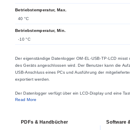
Betriebstemperatur, Max.
40 °C
Betriebstemperatur, Min.
-10 °C
Der eigenständige Datenlogger OM-EL-USB-TP-LCD misst und
des Geräts angeschlossen wird. Der Benutzer kann die Aufz
USB-Anschluss eines PCs und Ausführung der mitgelieferte
exportiert werden.
Der Datenlogger verfügt über ein LCD-Display und eine Tas
Read More
Datenlogger wird mit einer langlebigen Lithiumbatterie gel
Vielzahl von Anwendungen, einschließlich der Überwachun
Die Windows-Software wird mit jedem Datenlogger kostenlos g
PDFs & Handbücher
Software &
verwendet, um den Datenlogger einzurichten sowie Daten he