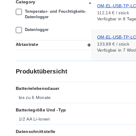
Category
OM-EL-USB-TP-L
Temperatur- und Feuchtigkeits-
112,14 € / stück
Datenlogger
Verfügbar
in 8 Tag
Datenlogger
OM-EL-USB-TP-L
133,88 € / stück
Abtastrate
Verfügbar
in 7 Woc
Produktübersicht
Batterielebensdauer
bis zu 6 Monate
Batteriegröße Und -typ
1/2 AA Li-Ionen
Datenschnittstelle