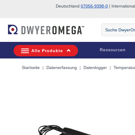
Deutschland
07056-9398-0
| Internatio
Zum Suchen überspringen
Zum Hauptinhalt überspringen
Zur Navigation überspringen
Suche
DwyerOmega
Ressourcen
Alle Produkte
Startseite
Datenerfassung
Datenlogger
Temperatur