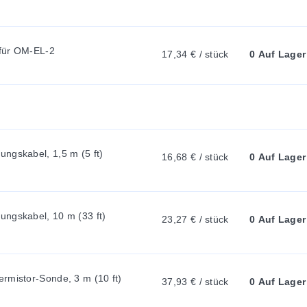
twareseitig wählbar)
N
ung (softwareseitig wählbar)
ED blinkt rot, um anzuzeigen, dass der OM-EL-USB-TP-LCD sich in
T
 LED blinkt grün, um anzuzeigen, dass der OM-EL-USB-TP-LCD normal
 für OM-EL-2
17,34 € / stück
0 Auf Lager
)
(abhängig von Abtastrate, Umgebungstemperatur und LCD-Nutzung)
T
A
ngskabel, 1,5 m (5 ft)
16,68 € / stück
0 Auf Lager
16')
B
:
ngskabel, 10 m (33 ft)
23,27 € / stück
0 Auf Lager
rmistor-Sonde, 3 m (10 ft) 
37,93 € / stück
0 Auf Lager