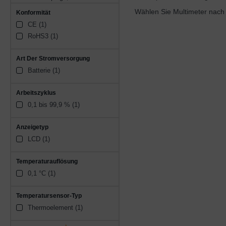
(1)
Wählen Sie Multimeter nach 
Konformität
CE (1)
RoHS3 (1)
Art Der Stromversorgung
Batterie (1)
Arbeitszyklus
0,1 bis 99,9 % (1)
Anzeigetyp
LCD (1)
Temperaturauflösung
0,1 °C (1)
Temperatursensor-Typ
Thermoelement (1)