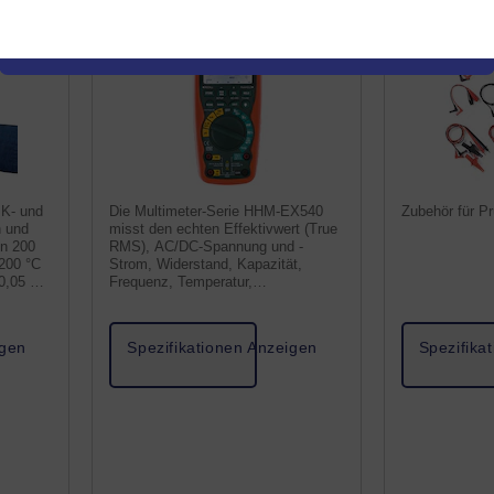
rät
Schwerstgebrauch
 K- und
Die Multimeter-Serie HHM-EX540
Zubehör für P
 und
misst den echten Effektivwert (True
on 200
RMS), AC/DC-Spannung und -
200 °C
Strom, Widerstand, Kapazität,
 0,05 %
Frequenz, Temperatur,
Tastverhältnis und Durchgang.
igen
Spezifikationen Anzeigen
Spezifika