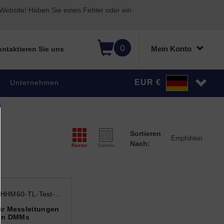
ebsite! Haben Sie einen Fehler oder ein
0
Mein Konto
ntaktieren Sie uns
EUR €
Unternehmen
Sortieren
Nach:
Raster
Tabelle
HHM60-TL-Test-
Leads
ür Messleitungen
on DMMs