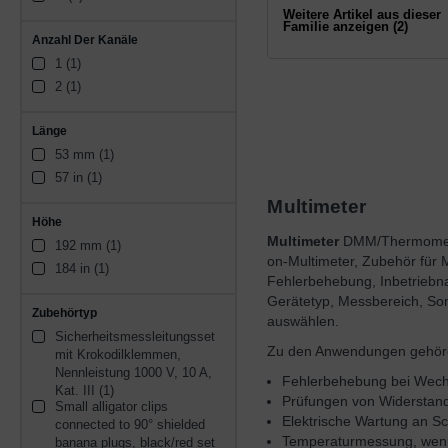
Weitere Artikel aus dieser
Familie anzeigen (2)
Anzahl Der Kanäle
1 (1)
2 (1)
Länge
53 mm (1)
57 in (1)
Multimeter
Höhe
Multimeter
DMM/Thermometer 
192 mm (1)
on-Multimeter, Zubehör für 
184 in (1)
Fehlerbehebung, Inbetriebn
Gerätetyp, Messbereich, Son
Zubehörtyp
auswählen.
Sicherheitsmessleitungsset 
Zu den Anwendungen gehör
mit Krokodilklemmen, 
Nennleistung 1000 V, 10 A, 
Fehlerbehebung bei Wech
Kat. III (1)
Prüfungen von Widerstand,
Small alligator clips 
Elektrische Wartung an S
connected to 90° shielded 
Temperaturmessung, wen
banana plugs, black/red set 