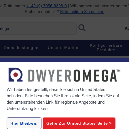
nale Rufnummer
++49 (0) 7056-9398-0
| Willkommen auf unserer neuen W
Problem entdeckt?
Bitte melden Sie es hier.
ga
Ko
Konfigurierbare
Dienstleistungen
Unsere Marken
Produkte
gen
Multimeter
Wir haben festgestellt, dass Sie sich in
United States
befinden. Bitte besuchen Sie Ihre lokale Seite, indem Sie auf
den untenstehenden Link für regionale Angebote und
Unterstützung klicken.
HHM-EX540-Multimeter-Series
HHM-TL--
 J-
Industrielle Multimeter
Zubehör f
Hier Bleiben.
Gehe Zur
United States
Seite >
A-4X
wasserdicht (IP67) für den
v