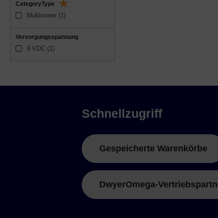
CategoryType
Multimeter (1)
Versorgungsspannung
9 VDC (1)
Schnellzugriff
Gespeicherte Warenkörbe
DwyerOmega-Vertriebspartn