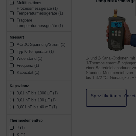
Temperaturmessge
Multifunktions-
Prozessmessgeräte (1)
Temperaturmessgeräte (1)
Tragbare 
Temperaturmessgeräte (1)
Messart
AC/DC-Spannung/Strom (1)
Typ K-Temperatur (1)
1- und 2-Kanal-Optionen mit
Widerstand (1)
J-Thermoelement-Eingängen
Frequenz (1)
einer Batterielebensdauer v
Kapazität (1)
Stunden. Messbereich von -
bis 1.372 °C, Genauigkeit ±
und Auflösung 0,1.
Kapazitanz
0,01 nF bis 1000 μF (1)
Spezifikationen Anze
0,01 nF bis 100 μF (1)
0,001 nF bis 40 mF (1)
Thermoelementtyp
J (1)
K (1)