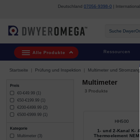
Deutschland
07056-9398-0
| Internatio
Zum Suchen überspringen
Zum Hauptinhalt überspringen
Zur Navigation überspringen
Suche DwyerOme
Ressourcen
Alle Produkte
Startseite
Prüfung und Inspektion
Multimeter und Stromzan
Multimeter
Preis
3 Produkte
€0-€49.99 (1)
€50-€199.99 (1)
€200-€499.99 (2)
€500-€999.99 (1)
HH500
Kategorie
1- und 2-Kanal K- &
Thermoelement NEM
Multimeter (3)