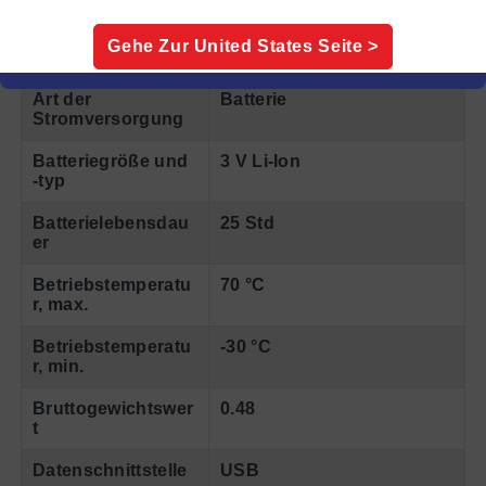
Anzahl der
4
Gehe Zur
United States
Seite >
Messungen
Art der
Batterie
Stromversorgung
Batteriegröße und
3 V Li-Ion
-typ
Batterielebensdau
25 Std
er
Betriebstemperatu
70 °C
r, max.
Betriebstemperatu
-30 °C
r, min.
Bruttogewichtswer
0.48
t
Datenschnittstelle
USB