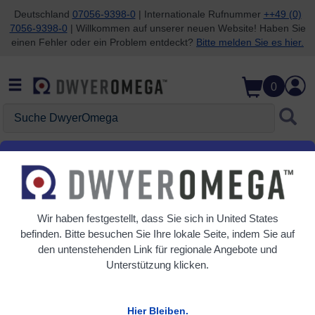
Deutschland
07056-9398-0
| Internationale Rufnummer
++49 (0)
7056-9398-0
| Willkommen auf unserer neuen Website! Haben Sie
Zum Suchen überspringen
Zum Hauptinhalt überspringen
Zur Navigation überspringen
einen Fehler oder ein Problem entdeckt?
Bitte melden Sie es hier.
0
Suche
DwyerOmega
Anzeigen
Temperatur-/Feuchtigkeits-Datenlogger mit 2
externen Eingängen
Produktspezifikationen
Wir haben festgestellt, dass Sie sich in
United States
befinden. Bitte besuchen Sie Ihre lokale Seite, indem Sie auf
<< Alle Produktmodelle anzeigen
den untenstehenden Link für regionale Angebote und
Unterstützung klicken.
Marke
Abtastrate
1 Hz (1
Hier Bleiben.
Aktualisierung/Sekunde)