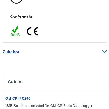
Excel exportiert werden.
Das Speichermedium ist nichtflüchtiger
Konformität
Festkörperspeicher, der maximale Datensicherheit
selbst bei entladener Batterie gewährleistet. Seine
kleine Größe erlaubt eine fast universelle
Einsetzbarkeit. Die Datenabfrage ist einfach. Stecken
Sie ihn in einen verfügbaren USB-Anschluss und die
benutzerfreundliche Windows®-Software erledigt den
Zubehör
Rest. Die Software verwandelt Ihren PC in einen
Echtzeit-Streifenschreiber. Daten können tabellarisch
gedruckt und auch als Text- oder Microsoft Excel-Datei
exportiert werden. Der OM-CP-TEMP101A wurde mit
Blick auf unsere Kunden entwickelt. Es gibt kostenlose
Cables
Firmware-Updates für die Lebensdauer des Produkts,
sodass bereits im Feld eingesetzte Datenlogger mit
neuen technologischen Entwicklungen mitwachsen
OM-CP-IFC200
können. Die Geräte müssen für Updates nicht an die
USB-Schnittstellenkabel für OM-CP-Serie Datenlogger 
Fabrik zurückgeschickt werden. Der Benutzer kann