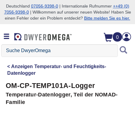
Deutschland
07056-9398-0
| Internationale Rufnummer
++49 (0)
7056-9398-0
| Willkommen auf unserer neuen Website! Haben Sie
Zum Suchen überspringen
Zum Hauptinhalt überspringen
Zur Navigation überspringen
einen Fehler oder ein Problem entdeckt?
Bitte melden Sie es hier.
0
Suche
DwyerOmega
Anzeigen
Temperatur- und Feuchtigkeits-
Datenlogger
OM-CP-TEMP101A-Logger
Temperatur-Datenlogger, Teil der NOMAD-
Familie