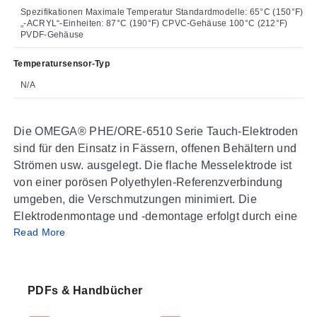
Spezifikationen Maximale Temperatur Standardmodelle: 65°C (150°F)
„-ACRYL“-Einheiten: 87°C (190°F) CPVC-Gehäuse 100°C (212°F)
PVDF-Gehäuse
Temperatursensor-Typ
N/A
Die OMEGA® PHE/ORE-6510 Serie Tauch-Elektroden
sind für den Einsatz in Fässern, offenen Behältern und
Strömen usw. ausgelegt. Die flache Messelektrode ist
von einer porösen Polyethylen-Referenzverbindung
umgeben, die Verschmutzungen minimiert. Die
Elektrodenmontage und -demontage erfolgt durch eine
Read More
einfache 1/4-Umdrehung Schnelltrennung. Die
Kabeleinheit hat eine Kappe mit 1/2" MNPT-Gewinde,
die an eine Kupplung und ein Trägerrohr
angeschlossen werden kann. Das Rohr ermöglicht eine
PDFs & Handbücher
einfache mechanische Befestigung und schützt das