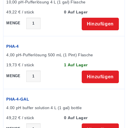
10,00 pH-Pufferlösung 4 L (1 gal) Flasche
Bitte laden Sie die PDF-Datei für vollständige
49,22 € / stück
0 Auf Lager
Spezifikationen und eine vollständige Liste der
verfügbaren Modelle herunter.
MENGE
Hinzufügen
PHA-4
4,00 pH-Pufferlösung 500 mL (1 Pint) Flasche
19,73 € / stück
1 Auf Lager
MENGE
Hinzufügen
PHA-4-GAL
4.00 pH buffer solution 4 L (1 gal) bottle
49,22 € / stück
0 Auf Lager