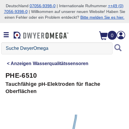
Deutschland
07056-9398-0
| Internationale Rufnummer
++49 (0)
7056-9398-0
| Willkommen auf unserer neuen Website! Haben Sie
Zum Suchen überspringen
Zum Hauptinhalt überspringen
Zur Navigation überspringen
einen Fehler oder ein Problem entdeckt?
Bitte melden Sie es hier.
0
Suche
DwyerOmega
Anzeigen
Wasserqualitätssensoren
PHE-6510
Tauchfähige pH-Elektroden für flache
Oberflächen