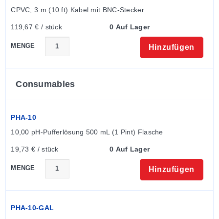
CPVC, 3 m (10 ft) Kabel mit BNC-Stecker
-HF
HF-beständig bis 2% bei Umgebungstemper
119,67 € / stück
0 Auf Lager
-GL
Potentialausgleich
MENGE
Hinzufügen
-LC
Niedrige Leitfähigkeit
-ACRYL
ACRYL-Gel
Consumables
Hinweis
: Bitte bestellen Sie bei der Erstbestellung
sowohl die Elektrode als auch die Montagebaugruppe.
PHA-10
Die Montagebaugruppe umfasst die Baugruppe, in der
10,00 pH-Pufferlösung 500 mL (1 Pint) Flasche
die Elektrode montiert ist, sowie ein 10' Kabel. Wenn
mit automatischer Temperaturkompensation (ATC)
19,73 € / stück
0 Auf Lager
bestellt, ist der Temperaturkompensator in der
MENGE
Hinzufügen
Montagebaugruppe integriert. Nach Ablauf der
Lebensdauer der Elektrode bestellen Sie einfach nur
die Elektrode nach (die Montagebaugruppe ist
wiederverwendbar).
PHA-10-GAL