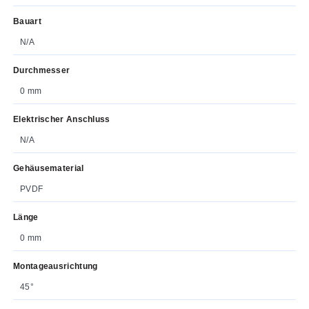
Bauart
N/A
Durchmesser
0 mm
Elektrischer Anschluss
N/A
Gehäusematerial
PVDF
Länge
0 mm
Montageausrichtung
45°