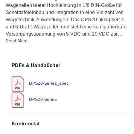
Wägezellen bietet Hochleistung in 1/8 DIN-Größe für
Schalttafeleinbau und Integration in eine Vielzahl von
Wägetechnik-Anwendungen. Das DPS20 akzeptiert 4-
und 6-Draht-Wägezellen und stellt eine konfigurierbare
Versorgungsspannung von 5 VDC und 10 VDC zur
Read More
Verfügung, um die Wägezelle zu versorgen. Zwei
Netzteiloptionen für hohe und niedrige AC/DC-
Versorgung ermöglichen den weltweiten Einsatz dieses
Geräts.
PDFs & Handbücher
Die optionalen Relais, der Analogausgang und die
DPS20-Series_spec
Modbus® RTU-Seriellkommunikation bieten
Steuerungs- und Kommunikationsmöglichkeiten.
Weitere Merkmale des DPS20 Wägezellenmessgeräts
DPS20-Series
sind unabhängige Skalierung des Wägezellensignals
und der Anzeigeeinheiten, Verhinderung von Fehl-Tara,
Stabilitätsalarme sowie eine rückseitige Klemme mit
Konformität
konfigurierbarer Funktion.