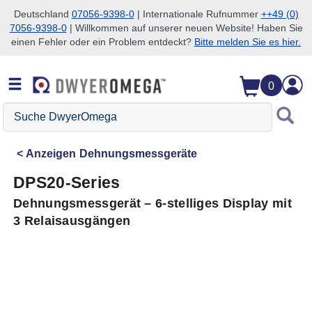
Deutschland
07056-9398-0
| Internationale Rufnummer
++49 (0)
7056-9398-0
| Willkommen auf unserer neuen Website! Haben Sie
Zum Suchen überspringen
Zum Hauptinhalt überspringen
Zur Navigation überspringen
einen Fehler oder ein Problem entdeckt?
Bitte melden Sie es hier.
0
Suche
DwyerOmega
Anzeigen
Dehnungsmessgeräte
DPS20-Series
Dehnungsmessgerät – 6-stelliges Display mit
3 Relaisausgängen