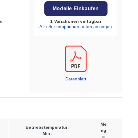
Modelle Einkaufen
he
1 Variationen verfügbar
Alle Serienoptionen unten anzeigen
Datenblatt
Me
Betriebstemperatur,
Ng
Versorgungssp
Min.
E