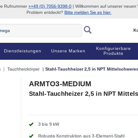
nale Rufnummer
++49 (0) 7056-9398-0
| Willkommen auf unserer neuen W
Problem entdeckt?
Bitte melden Sie es hier.
Ko
Konfigurierbare
Dienstleistungen
Unsere Marken
Produkte
n
Tauchheizkörper
Stahl-Tauchheizer 2,5 in NPT Mittelschwere
ARMTO3-MEDIUM
Stahl-Tauchheizer 2,5 in NPT Mitte
3 bis 9 kW
Robuste Konstruktion aus 3-Element-Stahl