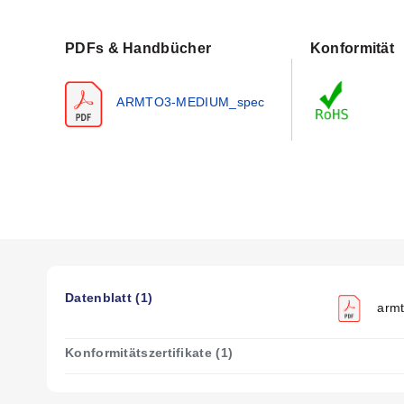
PDFs & Handbücher
Konformität
ARMTO3-MEDIUM_spec
Datenblatt (1)
armt
Konformitätszertifikate (1)
kW
W/in2
Anz. Heiz-
Abm. B