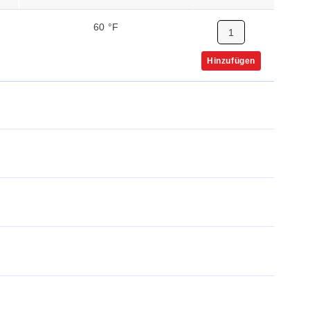
60 °F
480 VAC
Hinzufügen