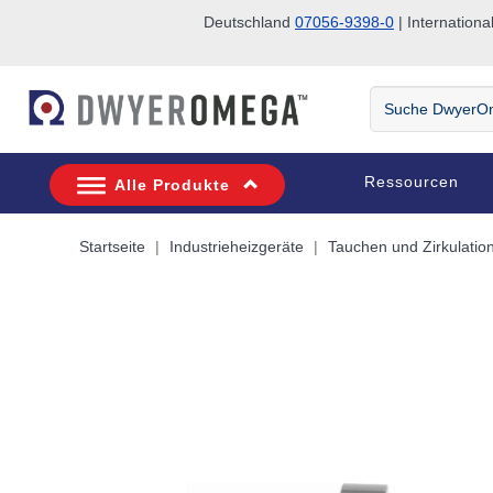
Deutschland
07056-9398-0
| Internatio
Zum Suchen überspringen
Zum Hauptinhalt überspringen
Zur Navigation überspringen
Suche
DwyerOmega
Ressourcen
Alle Produkte
Startseite
Industrieheizgeräte
Tauchen und Zirkulatio