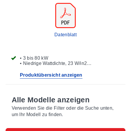
Datenblatt
• 3 bis 80 kW
• Niedrige Wattdichte, 23 W/in2
• Robuste Stahlhülle
• U.L. Komponentenzulassung mit Gehäuse
Produktübersicht anzeigen
für allgemeine Zwecke
• Für Öl mit niedriger Viskosität
Alle Modelle anzeigen
Verwenden Sie die Filter oder die Suche unten,
um Ihr Modell zu finden.