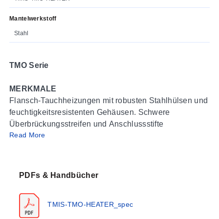
Mantelwerkstoff
Stahl
TMO Serie
MERKMALE
Flansch-Tauchheizungen mit robusten Stahlhülsen und
feuchtigkeitsresistenten Gehäusen. Schwere
Überbrückungsstreifen und Anschlussstifte
Read More
gewährleisten dauerhafte Dichtheit der Verbindungen
und eine zusätzliche Strombelastbarkeit.
ANWENDUNGEN
PDFs & Handbücher
Zum Erhitzen von leichten (niedrigviskosen) Ölen.
TMIS-TMO-HEATER_spec
kW
Volt
Schaltkreis
Phase
Abm. B
E1 G