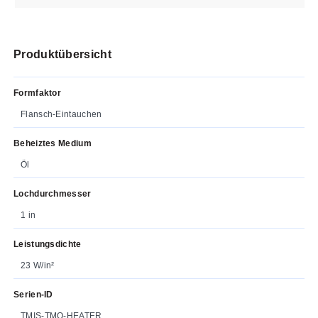
Produktübersicht
Formfaktor
Flansch-Eintauchen
Beheiztes Medium
Öl
Lochdurchmesser
1 in
Leistungsdichte
23 W/in²
Serien-ID
TMIS-TMO-HEATER