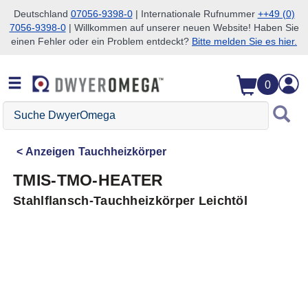
Deutschland
07056-9398-0
| Internationale Rufnummer
++49 (0)
7056-9398-0
| Willkommen auf unserer neuen Website! Haben Sie
Zum Suchen überspringen
Zum Hauptinhalt überspringen
Zur Navigation überspringen
einen Fehler oder ein Problem entdeckt?
Bitte melden Sie es hier.
0
Suche
DwyerOmega
Anzeigen
Tauchheizkörper
TMIS-TMO-HEATER
Stahlflansch-Tauchheizkörper Leichtöl