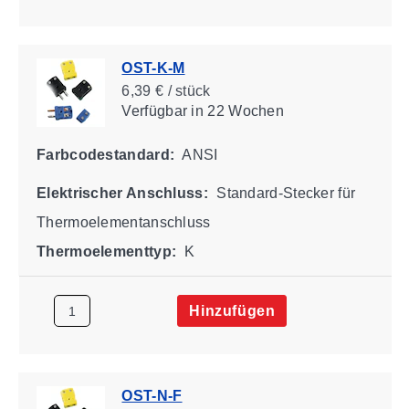
OST-K-M
6,39 € / stück
Verfügbar
in 22 Wochen
Farbcodestandard:
ANSI
Elektrischer Anschluss:
Standard-Stecker für
Thermoelementanschluss
Thermoelementtyp:
K
Hinzufügen
OST-N-F