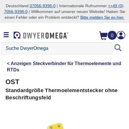
Deutschland
07056-9398-0
| Internationale Rufnummer
++49 (0)
7056-9398-0
| Willkommen auf unserer neuen Website! Haben Sie
Zum Suchen überspringen
Zum Hauptinhalt überspringen
Zur Navigation überspringen
einen Fehler oder ein Problem entdeckt?
Bitte melden Sie es hier.
0
Suche
DwyerOmega
Anzeigen
Steckverbinder für Thermoelemente und
RTDs
OST
Standardgröße Thermoelementstecker ohne
Beschriftungsfeld