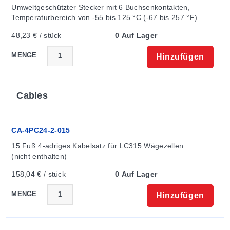
LC501/LCM501:
4,6 m (15') 4-adriges geschirmtes
Umweltgeschützter Stecker mit 6 Buchsenkontakten, 
Kabel
Temperaturbereich von -55 bis 125 °C (-67 bis 257 °F)
LC511/LCM511:
6-poliger DT02H-10-6P oder
48,23 € / stück
0 Auf Lager
gleichwertig
Passender Stecker:
PT06F10-6S, separat erhältlich
MENGE
Hinzufügen
Cables
CA-4PC24-2-015
15 Fuß 4-adriges Kabelsatz für LC315 Wägezellen 
(nicht enthalten)
158,04 € / stück
0 Auf Lager
MENGE
Hinzufügen