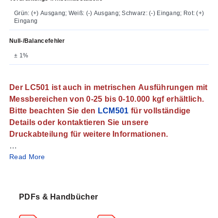
Grün: (+) Ausgang; Weiß: (-) Ausgang; Schwarz: (-) Eingang; Rot: (+)
Eingang
Null-/Balancefehler
± 1%
Der LC501 ist auch in metrischen Ausführungen mit
Messbereichen von 0-25 bis 0-10.000 kgf erhältlich.
Bitte beachten Sie den
LCM501
für vollständige
Details oder kontaktieren Sie unsere
Druckabteilung für weitere Informationen.
Read More
SPEZIFIKATIONEN
Anregung:
10 VDC, max. 15 VDC
Ausgang:
3 mV/V ± 0,25 %
5-Punkt-Kalibrierung (in Kompression):
0 %, 50 %,
PDFs & Handbücher
100 %, 50 %, 0 % (inkl. 59 kΩ Shunt-Kalibrierdaten)
Linearität:
± 0,03 % FSO