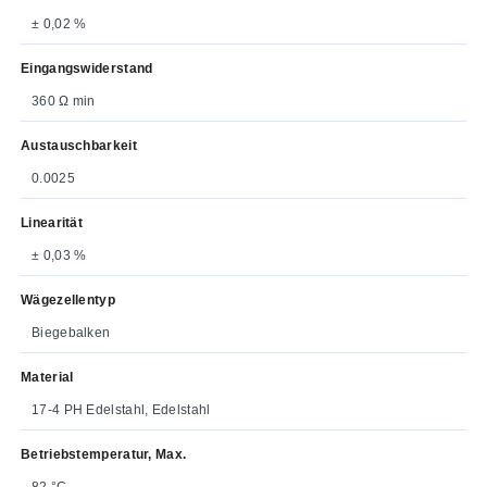
± 0,02 %
Eingangswiderstand
360 Ω min
Austauschbarkeit
0.0025
Linearität
± 0,03 %
Wägezellentyp
Biegebalken
Material
17-4 PH Edelstahl, Edelstahl
Betriebstemperatur, Max.
82 °C