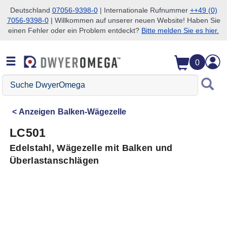
Deutschland
07056-9398-0
| Internationale Rufnummer
++49 (0)
7056-9398-0
| Willkommen auf unserer neuen Website! Haben Sie
Zum Suchen überspringen
Zum Hauptinhalt überspringen
Zur Navigation überspringen
einen Fehler oder ein Problem entdeckt?
Bitte melden Sie es hier.
0
Suche
DwyerOmega
Anzeigen
Balken-Wägezelle
LC501
Edelstahl, Wägezelle mit Balken und
Überlastanschlägen