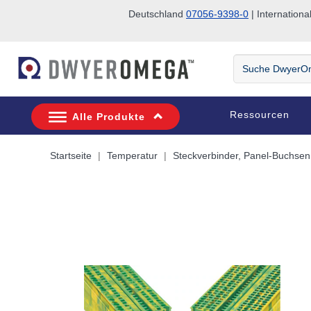
Deutschland
07056-9398-0
| Internatio
Zum Suchen überspringen
Zum Hauptinhalt überspringen
Zur Navigation überspringen
Suche
DwyerOmega
Ressourcen
Alle Produkte
Startseite
Temperatur
Steckverbinder, Panel-Buchse