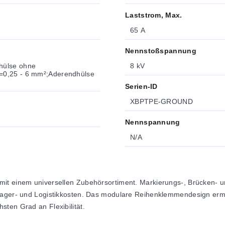
Laststrom, Max.
65 A
Nennstoßspannung
hülse ohne
8 kV
e=0,25 - 6 mm²;Aderendhülse
Serien-ID
XBPTPE-GROUND
Nennspannung
N/A
mit einem universellen Zubehörsortiment. Markierungs-, Brücken- 
 Lager- und Logistikkosten. Das modulare Reihenklemmendesign erm
sten Grad an Flexibilität.