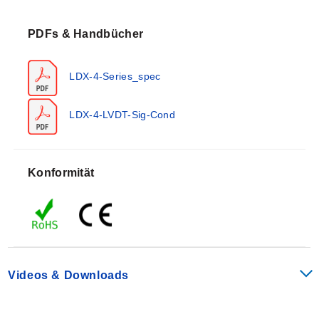
Wählbare Ausgänge von ± 5 V oder ± 10 V
ermöglichen die Schnittstelle zu Rekordern, Anzeigen
PDFs & Handbücher
und anderen Instrumenten. Außerdem steht bei
Verwendung des ± 5 V Ausgangsbereichs ein zweites
LDX-4-Series_spec
0 - 20 mA Signal zur Verfügung, um das Signal über
lange Strecken zu übertragen.
LDX-4-LVDT-Sig-Cond
SPEZIFIKATIONEN
Versorgungsspannung:
10 bis 30 Vdc
Versorgungsstrom (Spannungsausgang):
max. 140
Konformität
mA bei 10 Vdc Versorgungsspannung; max. 60 mA bei
30 Vdc Versorgungsspannung
Versorgungsstrom (Stromausgang):
max. 180 mA
bei 10 Vdc Versorgungsspannung; max. 70 mA bei 30
Vdc Versorgungsspannung
Rauschen an der Stromversorgung (typisch):
20 mV
Videos & Downloads
ss @ 100 kHz
Eingangsschutz:
Überspannung, Verpolung
Sensoranregung:
3V rms @ 5 kHz