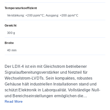
Temperaturkoeffizient
Verstärkung: <200 ppm/°C; Ausgang: <200 ppm/°C
Gewicht
300 g
Breite
40 mm
Der LDX-4 ist ein mit Gleichstrom betriebener
Signalaufbereitungsverstärker und Netzteil für
Wechselstrom-LVDTs. Sein kompaktes, robustes
Gehäuse hält industriellen Installationen stand und
schützt Elektronik in Laborqualität. Vollständige Null-
und Bereichseinstellungen ermöglichen die
Read More
Verwendung des LDX-4 mit jedem LVDT mit einem
Ausgang zwischen 45 und 450 mV/V Vollskala.