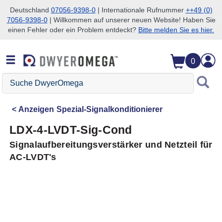
Deutschland
07056-9398-0
| Internationale Rufnummer
++49 (0)
7056-9398-0
| Willkommen auf unserer neuen Website! Haben Sie
Zum Suchen überspringen
Zum Hauptinhalt überspringen
Zur Navigation überspringen
einen Fehler oder ein Problem entdeckt?
Bitte melden Sie es hier.
0
Suche
DwyerOmega
Anzeigen
Spezial-Signalkonditionierer
LDX-4-LVDT-Sig-Cond
Signalaufbereitungsverstärker und Netzteil für
AC-LVDT's