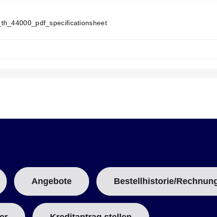
N
T
T
th_44000_pdf_specificationsheet
A
B
:
Angebote
Bestellhistorie/Rechnun