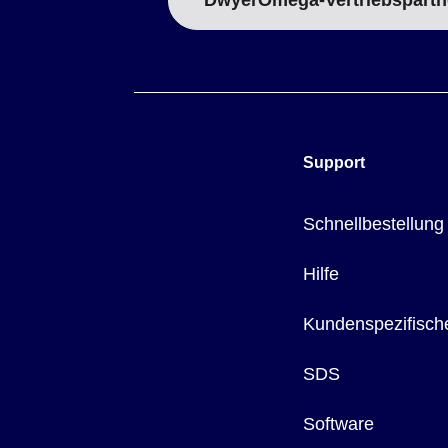
DwyerOmega-Vertriebspartn
Support
Schnellbestellung
Hilfe
Kundenspezifisch
SDS
Software