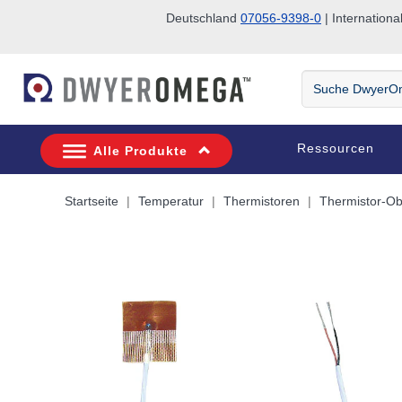
Deutschland
07056-9398-0
| Internatio
Zum Suchen überspringen
Zum Hauptinhalt überspringen
Zur Navigation überspringen
Suche
DwyerOmega
Ressourcen
Alle Produkte
Startseite
Temperatur
Thermistoren
Thermistor-Ob