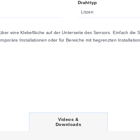
Drahttyp
Litzen
r eine Klebefläche auf der Unterseite des Sensors. Einfach die Sc
mporäre Installationen oder für Bereiche mit begrenzten Installatio
C
Videos &
U
Downloads
R
R
E