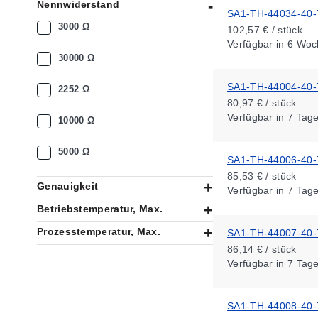
Nennwiderstand
SA1-TH-44034-40-
3000 Ω
102,57 € / stück
Verfügbar
in 6 Woc
30000 Ω
SA1-TH-44004-40-
2252 Ω
80,97 € / stück
Verfügbar
in 7 Tag
10000 Ω
5000 Ω
SA1-TH-44006-40-
85,53 € / stück
Genauigkeit
Verfügbar
in 7 Tag
Betriebstemperatur, Max.
Prozesstemperatur, Max.
SA1-TH-44007-40-
86,14 € / stück
Verfügbar
in 7 Tag
SA1-TH-44008-40-