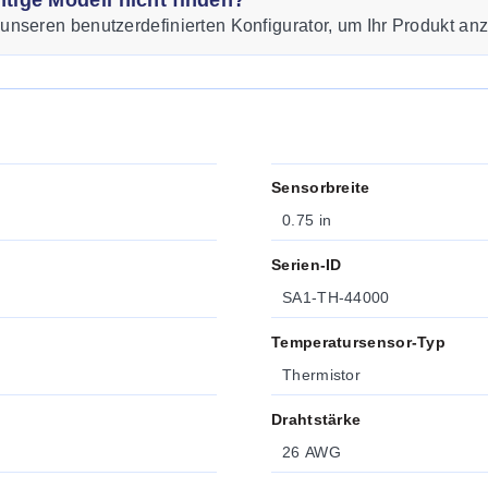
htige Modell nicht finden?
nseren benutzerdefinierten Konfigurator, um Ihr Produkt a
Sensorbreite
0.75 in
Serien-ID
SA1-TH-44000
Temperatursensor-Typ
Thermistor
Drahtstärke
26 AWG