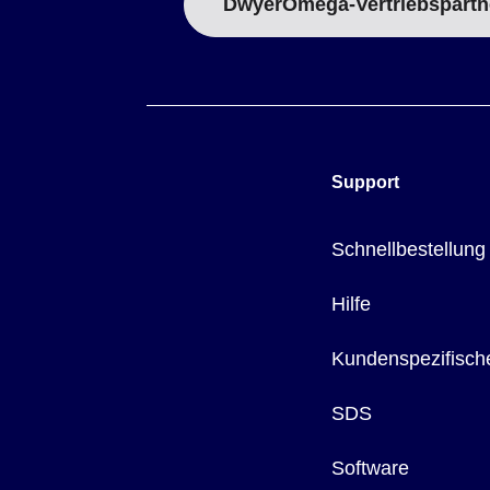
DwyerOmega-Vertriebspartn
Support
Schnellbestellung
Hilfe
Kundenspezifisch
SDS
Software