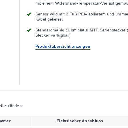
mit einem Widerstand-Temperatur-Verlauf gemä
IEC60751 (Temperaturkoeffizient (Alpha) = .003
Ohm/Ohm/°C)
Sensor wird mit 3 Fuß PFA-isoliertem und umma
Kabel geliefert
Standardmäßig Subminiatur MTP Serienstecker 
Stecker verfügbar)
Produktübersicht anzeigen
l zu finden.
ummer
Elektrischer Anschluss