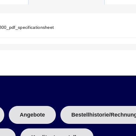
R
R
E
N
T
T
800_pdf_specificationsheet
A
B
:
Angebote
Bestellhistorie/Rechnun