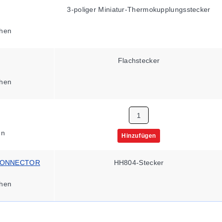
3-poliger Miniatur-Thermokupplungsstecker
hen
Flachstecker
hen
en
Hinzufügen
CONNECTOR
HH804-Stecker
hen