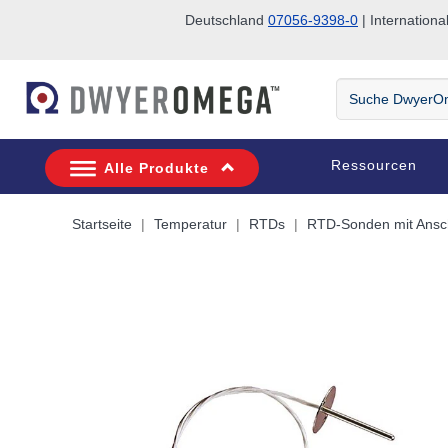
Deutschland
07056-9398-0
| Internatio
Zum Suchen überspringen
Zum Hauptinhalt überspringen
Zur Navigation überspringen
Suche
DwyerOmega
Ressourcen
Alle Produkte
Startseite
Temperatur
RTDs
RTD-Sonden mit Ansc