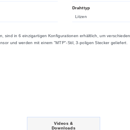
Drahttyp
Litzen
, sind in 6 einzigartigen Konfigurationen erhältlich, um verschie
sor und werden mit einem "MTP"-Stil, 3-poligen Stecker geliefert.
C
Videos &
U
Downloads