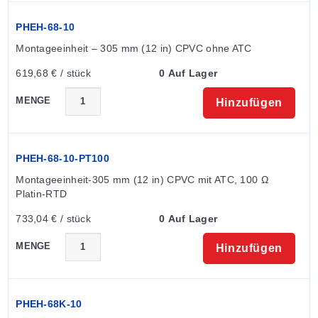
† œ-LC† 
Niedrige Leitfähigkeit, gegen Aufpreis
† œ-GL† 
Erdungsschleife, gegen Aufpreis
PHEH-68-10
Montageeinheit – 305 mm (12 in) CPVC ohne ATC
619,68 € / stück
0 Auf Lager
MENGE
Hinzufügen
PHEH-68-10-PT100
Montageeinheit-305 mm (12 in) CPVC mit ATC, 100 Ω 
Platin-RTD
733,04 € / stück
0 Auf Lager
MENGE
Hinzufügen
PHEH-68K-10