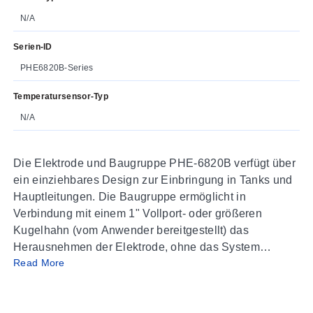
N/A
Serien-ID
PHE6820B-Series
Temperatursensor-Typ
N/A
Die Elektrode und Baugruppe PHE-6820B verfügt über
ein einziehbares Design zur Einbringung in Tanks und
Hauptleitungen. Die Baugruppe ermöglicht in
Verbindung mit einem 1" Vollport- oder größeren
Kugelhahn (vom Anwender bereitgestellt) das
Herausnehmen der Elektrode, ohne das System
Read More
abschalten zu müssen. Diese Elektrode kann an
beliebiger Stelle montiert werden, sogar von unten in
einen Tank hinein, wobei die Elektrodenoberfläche