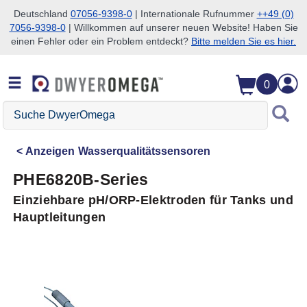
Deutschland
07056-9398-0
| Internationale Rufnummer
++49 (0)
7056-9398-0
| Willkommen auf unserer neuen Website! Haben Sie
Zum Suchen überspringen
Zum Hauptinhalt überspringen
Zur Navigation überspringen
einen Fehler oder ein Problem entdeckt?
Bitte melden Sie es hier.
0
Suche
DwyerOmega
Anzeigen
Wasserqualitätssensoren
PHE6820B-Series
Einziehbare pH/ORP-Elektroden für Tanks und
Hauptleitungen