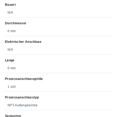
Bauart
N/A
Durchmesser
0 mm
Elektrischer Anschluss
N/A
Länge
0 mm
Prozessanschlussgröße
1 zoll
Prozessanschlusstyp
NPT-Außengewinde
Sensortyp