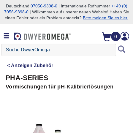
Deutschland
07056-9398-0
| Internationale Rufnummer
++49 (0)
7056-9398-0
| Willkommen auf unserer neuen Website! Haben Sie
Zum Suchen überspringen
Zum Hauptinhalt überspringen
Zur Navigation überspringen
einen Fehler oder ein Problem entdeckt?
Bitte melden Sie es hier.
0
Suche
DwyerOmega
Anzeigen
Zubehör
PHA-SERIES
Vormischungen für pH-Kalibrierlösungen