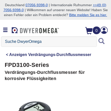
Deutschland
07056-9398-0
| Internationale Rufnummer
++49 (0)
7056-9398-0
| Willkommen auf unserer neuen Website! Haben Sie
Zum Suchen überspringen
Zum Hauptinhalt überspringen
Zur Navigation überspringen
einen Fehler oder ein Problem entdeckt?
Bitte melden Sie es hier.
0
Suche
DwyerOmega
Anzeigen
Verdrängungs-Durchflussmesser
FPD3100-Series
Verdrängungs-Durchflussmesser für
korrosive Flüssigkeiten