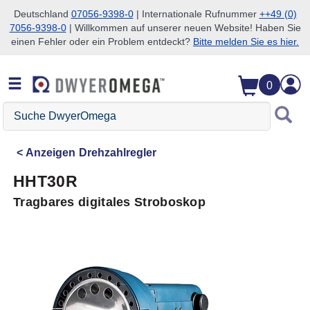
Deutschland
07056-9398-0
| Internationale Rufnummer
++49 (0)
7056-9398-0
| Willkommen auf unserer neuen Website! Haben Sie
Zum Suchen überspringen
Zum Hauptinhalt überspringen
Zur Navigation überspringen
einen Fehler oder ein Problem entdeckt?
Bitte melden Sie es hier.
0
Suche
DwyerOmega
Anzeigen
Drehzahlregler
HHT30R
Tragbares digitales Stroboskop