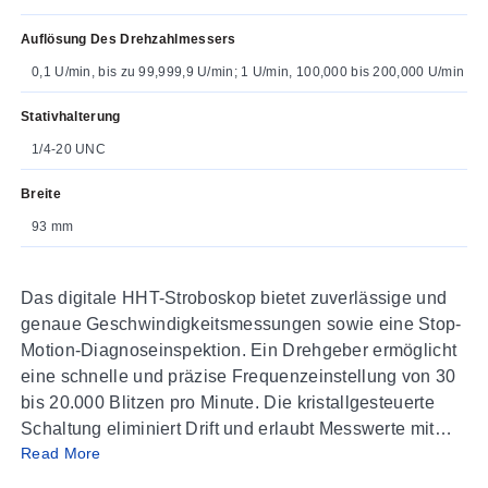
Auflösung Des Drehzahlmessers
0,1 U/min, bis zu 99,999,9 U/min; 1 U/min, 100,000 bis 200,000 U/min
Stativhalterung
1/4-20 UNC
Breite
93 mm
Das digitale HHT-Stroboskop bietet zuverlässige und
genaue Geschwindigkeitsmessungen sowie eine Stop-
Motion-Diagnoseinspektion. Ein Drehgeber ermöglicht
eine schnelle und präzise Frequenzeinstellung von 30
bis 20.000 Blitzen pro Minute. Die kristallgesteuerte
Schaltung eliminiert Drift und erlaubt Messwerte mit
Read More
einer Genauigkeit von 0,1 U/min. Die Tasten „Divide by
2“ und „Multiply by 2“ ermöglichen dem Benutzer die