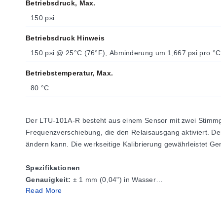
Betriebsdruck, Max.
150 psi
Betriebsdruck Hinweis
150 psi @ 25°C (76°F), Abminderung um 1,667 psi pro °C
Betriebstemperatur, Max.
80 °C
Der LTU-101A-R besteht aus einem Sensor mit zwei Stimmgab
Frequenzverschiebung, die den Relaisausgang aktiviert. De
ändern kann. Die werkseitige Kalibrierung gewährleistet Gen
Spezifikationen
Genauigkeit:
± 1 mm (0,04") in Wasser
Read More
Wiederholbarkeit:
± 0,5 mm (0,02") in Wasser
Frequenz:
400 Hz
Versorgungsspannung:
12 bis 28 VDC