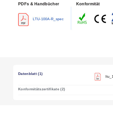
Stromaufnahme:
maximal 25 mA
PDFs & Handbücher
Konformität
Relais:
60 VA, maximal 1 A
Schaltausgang:
SPST, wählbare Schaltzustände NO oder
LTU-100A-R_spec
Temperaturbereich:
-40 bis 80 °C (-40 bis 176 °F)
Druckbereich:
150 psi (10 bar) bei 25 °C (76 °F); Abminde
Sondenmaterial:
Ryton®
Sondenbewertung:
NEMA 6 (IP68)
Montagegewinde:
¾ NPT
Kabeltyp:
3 m (10'), 5-adrig, geschirmt mit PP-Mantel
Max. Kabellänge:
305 m (1000')
Abmessungen:
114 x 27 mm (4,5 x 1,05"), ¾ NPT oder ¾
Datenblatt (1)
ltu_
Konformitätszertifikate (2)