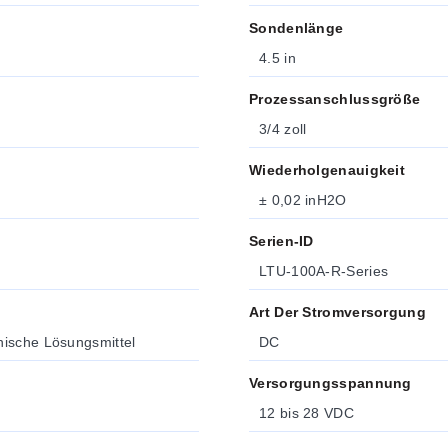
Sondenlänge
4.5 in
Prozessanschlussgröße
3/4 zoll
Wiederholgenauigkeit
± 0,02 inH2O
Serien-ID
LTU-100A-R-Series
Art Der Stromversorgung
nische Lösungsmittel
DC
Versorgungsspannung
12 bis 28 VDC