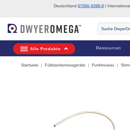
Deutschland
07056-9398-0
| Internatio
Zum Suchen überspringen
Zum Hauptinhalt überspringen
Zur Navigation überspringen
Suche
DwyerOmega
Ressourcen
Alle Produkte
Startseite
Füllstandsmessgeräte
Punktniveau
Stim