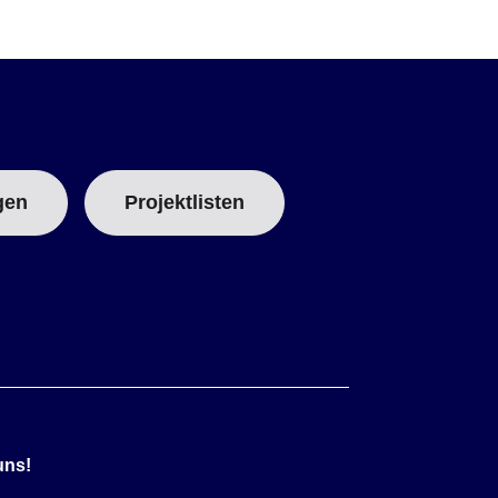
gen
Projektlisten
uns!