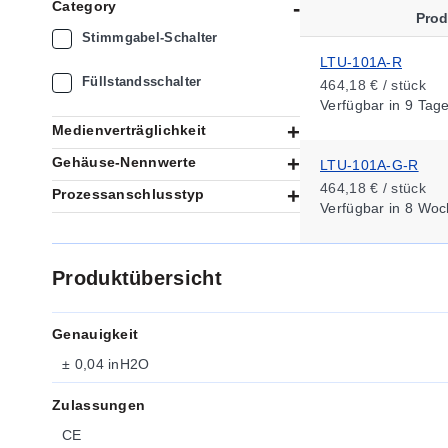
Category
Pro
Stimmgabel-Schalter
LTU-101A-R
Füllstandsschalter
464,18 € / stück
Verfügbar
in 9 Tag
Medienverträglichkeit
Gehäuse-Nennwerte
LTU-101A-G-R
464,18 € / stück
Prozessanschlusstyp
Verfügbar
in 8 Woc
Produktübersicht
Genauigkeit
± 0,04 inH2O
Zulassungen
CE