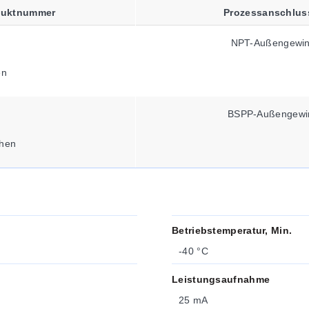
duktnummer
Prozessanschlus
NPT-Außengewi
en
BSPP-Außengewi
hen
Betriebstemperatur, Min.
-40 °C
Leistungsaufnahme
25 mA