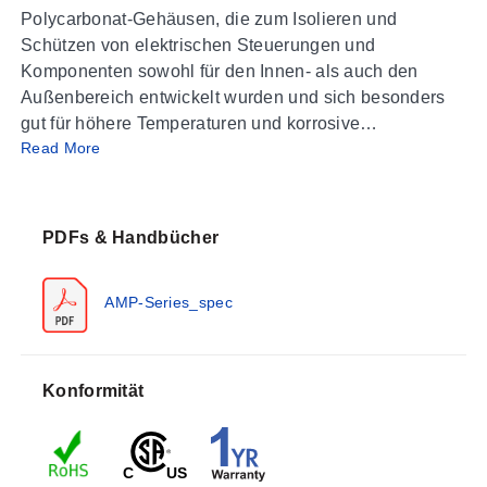
Polycarbonat-Gehäusen, die zum Isolieren und
Schützen von elektrischen Steuerungen und
Komponenten sowohl für den Innen- als auch den
Außenbereich entwickelt wurden und sich besonders
gut für höhere Temperaturen und korrosive
Read More
Umgebungen eignen. Diese NEMA 4X- und IP66-
Kunststoffanschlusskästen verfügen über erhöhte
Abdeckungen mit verschiedenen Schraub- oder
Verriegelungsoptionen, die es ermöglichen, das
PDFs & Handbücher
erforderliche Maß an Sicherheit oder einfachen Zugang
für jede Anwendung bereitzustellen. Scharniermodelle
AMP-Series_spec
sind mit einem Scharnierstift aus Edelstahl gefertigt,
und Vorhängeschlösser sind entweder aus Edelstahl
oder korrosionsbeständigen Kunststoff-
Schnappverschlüssen erhältlich. Die Gehäuse der
Konformität
AMP-Serie sind gut geeignet für milde
Säurebedingungen wie Aluminiumchlorid, Borsäure,
Calciumchlorid, Meerwasser, Natriumnitrat und