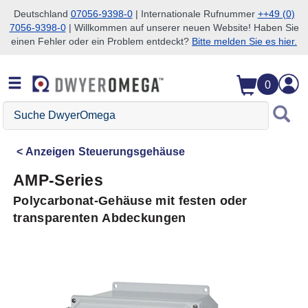
Deutschland
07056-9398-0
| Internationale Rufnummer
++49 (0)
7056-9398-0
| Willkommen auf unserer neuen Website! Haben Sie
Zum Suchen überspringen
Zum Hauptinhalt überspringen
Zur Navigation überspringen
einen Fehler oder ein Problem entdeckt?
Bitte melden Sie es hier.
0
Suche
DwyerOmega
Anzeigen
Steuerungsgehäuse
AMP-Series
Polycarbonat-Gehäuse mit festen oder
transparenten Abdeckungen