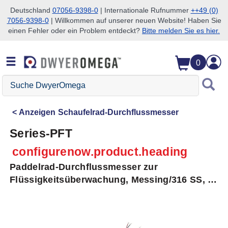
Deutschland
07056-9398-0
| Internationale Rufnummer
++49 (0)
7056-9398-0
| Willkommen auf unserer neuen Website! Haben Sie
Zum Suchen überspringen
Zum Hauptinhalt überspringen
Zur Navigation überspringen
einen Fehler oder ein Problem entdeckt?
Bitte melden Sie es hier.
0
Suche
DwyerOmega
Anzeigen
Schaufelrad-Durchflussmesser
Series-PFT
configurenow.product.heading
Paddelrad-Durchflussmesser zur
Flüssigkeitsüberwachung, Messing/316 SS, 4-
20 mA Ausgang