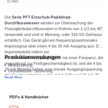
22 AWG
Die
Serie PFT Einschub-Paddelrad-
Durchflussmesser
werden zur Überwachung der
Flüssigkeitsdurchflussraten in Rohren von 1-1/2 bis 40"
verwendet und sind in Messing- oder 316-SS-Gehäuse
erhältlich. Das Gerät gibt ein frequenzproportionales
Impulssignal oder einen 4 bis 20 mA Ausgang aus. Die
Impulsmodelle liefern ein
Produktanwendungen
Rechteckwellenausgangssignal mit einer Frequenz, die
proportional zur Fließgeschwindigkeit ist, und die 4 bis
Bewässerung
20 mA Modelle haben eine lineare Ausgangsspannung
Grundwasser- Sanierung
der Geschwindigkeit, wobei 4 mA 0 ft/s und 20 mA 25
Kühlsysteme
Read More
ft/s entsprechen.
Pumpenschutz
Leckageerkennung
Bewohner Kaliforniens:
Hier klicken
für den Proposition
Filtersysteme
PDFs & Handbücher
65 WARNHINWEIS.