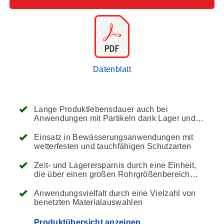
Datenblatt
Lange Produktlebensdauer auch bei
Anwendungen mit Partikeln dank Lager und
Welle, die einen hervorragenden
Verschleißschutz bieten
Einsatz in Bewässerungsanwendungen mit
wetterfesten und tauchfähigen Schutzarten
Zeit- und Lagerersparnis durch eine Einheit,
die über einen großen Rohrgrößenbereich
einstellbar ist
Anwendungsvielfalt durch eine Vielzahl von
benetzten Materialauswahlen
Produktübersicht anzeigen