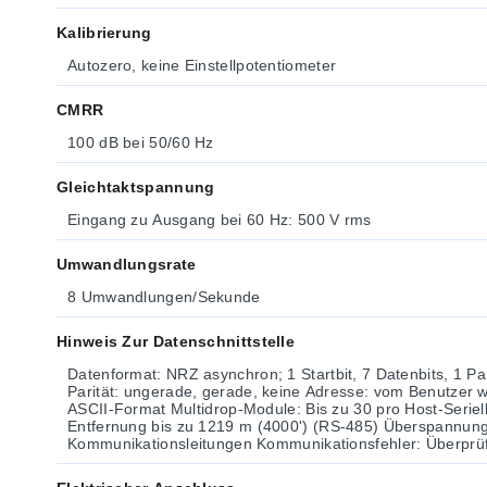
Kalibrierung
Autozero, keine Einstellpotentiometer
CMRR
100 dB bei 50/60 Hz
Gleichtaktspannung
Eingang zu Ausgang bei 60 Hz: 500 V rms
Umwandlungsrate
8 Umwandlungen/Sekunde
Hinweis Zur Datenschnittstelle
Datenformat: NRZ asynchron; 1 Startbit, 7 Datenbits, 1 Par
Parität: ungerade, gerade, keine Adresse: vom Benutzer wählbare Adresse Protokoll:
ASCII-Format Multidrop-Module: Bis zu 30 pro Host-Seriellport Kommunikation:
Entfernung bis zu 1219 m (4000') (RS-485) Überspannungsschutz: An RS-485-
Kommunikationsleitungen Kommunikationsfehle