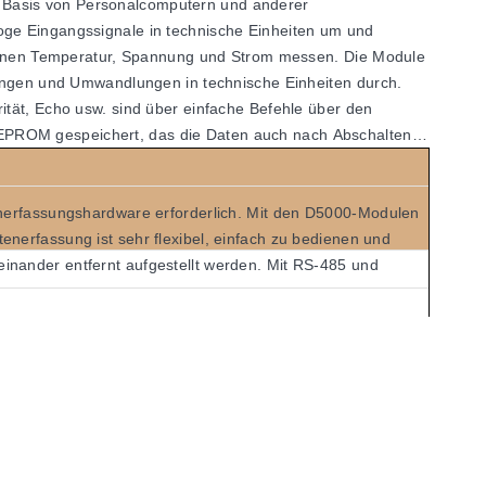
f Basis von Personalcomputern und anderer
oge Eingangssignale in technische Einheiten um und
nnen Temperatur, Spannung und Strom messen. Die Module
erungen und Umwandlungen in technische Einheiten durch.
ität, Echo usw. sind über einfache Befehle über den
EEPROM gespeichert, das die Daten auch nach Abschalten
tenerfassungshardware erforderlich. Mit den D5000-Modulen
nerfassung ist sehr flexibel, einfach zu bedienen und
inander entfernt aufgestellt werden. Mit RS-485 und
 Systemerweiterung, Neukonfiguration oder Reparatur, ohne
 die für einen bestimmten Eingangstyp optimiert sind. Die
delt. Offset- und Verstärkungsfehler in der analogen