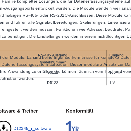
 Familie kompletter Lösungen, die für Datenerfassungssysteme au
in-/Ausgangsports entwickelt wurden. Die Module wandeln vier anal
ndardmäßigen RS-485- oder RS-232C-Anschlüssen. Diese Module kö
ren und führen alle Signalaufbereitungen, Skalierungen, Linearisi
e eingestellt werden müssen. Funktionen wie Adresse, Baudrate, Par
u benötigen. Die Einstellungen werden in einem nichtflüchtigen 
RS-485 Ausgang
Eingang
eit der Module. Es sind keine Ingenieurkenntnisse für komplexe Da
Modellnummer
in Datenerfassungssystem aufbauen. Dieser modulare Ansatz zur Date
Ihre Anwendung zu erfüllen. Sie können räumlich vom Host und vone
D5112
100 mV
betrieben werden.
D5122
1 V
d Befestigungsmaterial geliefert. Die Steckverbinder ermöglichen
D5132
5 V
D5142
10 V
oftware & Treiber
Konformität
D5152
100 V
eme. Jede Einheit enthält analoge Signalaufbereitungsschaltungen,
D5252
4-20 mA
-gesteuerten integrierenden A/D-Wandler in digitale Daten umgewan
D12345_r_software