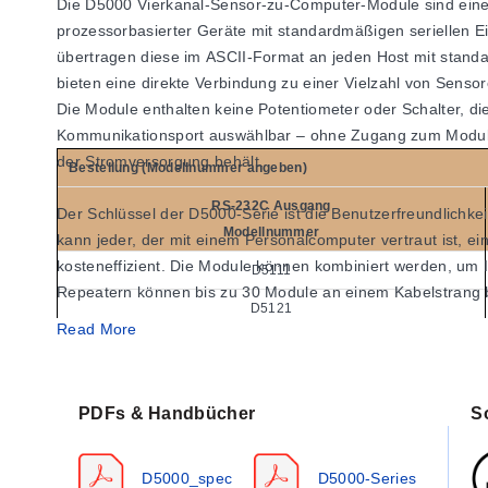
Die D5000 Vierkanal-Sensor-zu-Computer-Module sind eine
prozessorbasierter Geräte mit standardmäßigen seriellen E
übertragen diese im ASCII-Format an jeden Host mit sta
bieten eine direkte Verbindung zu einer Vielzahl von Senso
Die Module enthalten keine Potentiometer oder Schalter, di
Kommunikationsport auswählbar – ohne Zugang zum Modul z
der Stromversorgung behält.
Bestellung (Modellnummer angeben)
RS-232C Ausgang
Der Schlüssel der D5000-Serie ist die Benutzerfreundlichk
Modellnummer
kann jeder, der mit einem Personalcomputer vertraut ist, e
kosteneffizient. Die Module können kombiniert werden, um 
D5111
Repeatern können bis zu 30 Module an einem Kabelstrang 
D5121
Read More
Alle Module werden mit Schraubklemmen-Steckverbindern un
D5131
die Feldverkabelung zu stören.
D5141
PDFs & Handbücher
S
FUNKTIONSWEISE
D5151
D5000-Module sind komplette Vierkanal-Datenerfassungssyst
D5251
verstärkten Sensorsignale werden mit einem mikroprozessor
D5000_spec
D5000-Series