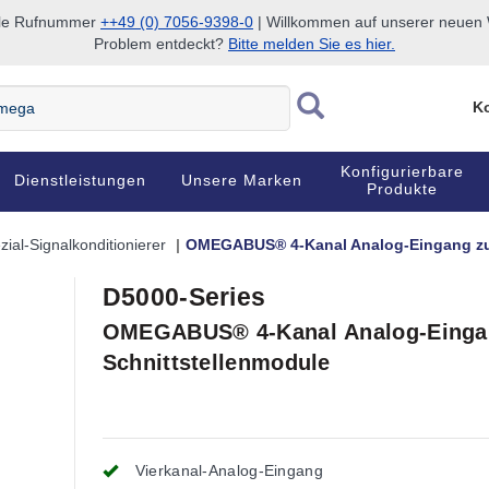
nale Rufnummer
++49 (0) 7056-9398-0
| Willkommen auf unserer neuen W
Problem entdeckt?
Bitte melden Sie es hier.
Ko
Konfigurierbare
Dienstleistungen
Unsere Marken
Produkte
zial-Signalkonditionierer
OMEGABUS® 4-Kanal Analog-Eingang zu 
D5000-Series
OMEGABUS® 4-Kanal Analog-Eingan
Schnittstellenmodule
Vierkanal-Analog-Eingang