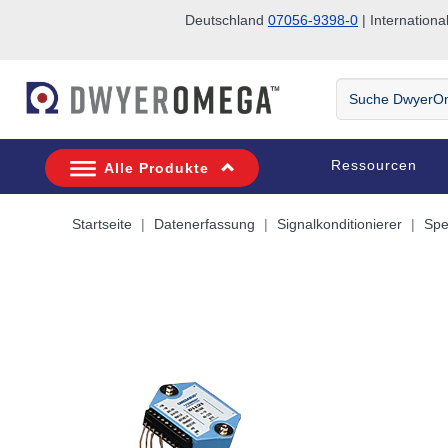
Deutschland
07056-9398-0
| Internatio
Zum Suchen überspringen
Zum Hauptinhalt überspringen
Zur Navigation überspringen
Suche
DwyerOmega
Ressourcen
Alle Produkte
Startseite
Datenerfassung
Signalkonditionierer
Spe