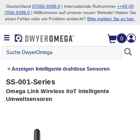
Deutschland
07056-9398-0
| Internationale Rufnummer
++49 (0)
7056-9398-0
| Willkommen auf unserer neuen Website! Haben Sie
Zum Suchen überspringen
Zum Hauptinhalt überspringen
Zur Navigation überspringen
einen Fehler oder ein Problem entdeckt?
Bitte melden Sie es hier.
0
Suche
DwyerOmega
Anzeigen
Intelligente drahtlose Sensoren
SS-001-Series
Omega Link Wireless IIoT intelligente
Umweltsensoren