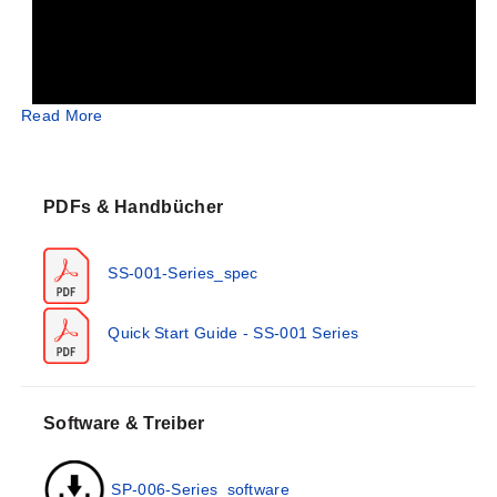
Read More
PDFs & Handbücher
SS-001-Series_spec
Quick Start Guide - SS-001 Series
Große Reichweite
Der SS-001 nutzt Sub-GHz Frequency Hopping Spread
Spectrum (FHSS)-Technologie, um eine robuste,
Software & Treiber
langreichweitige Kommunikation zu gewährleisten.
Übertragungsreichweiten von bis zu 1,2 km können mit
den standardmäßigen AA-Batterien erreicht werden,
SP-006-Series_software