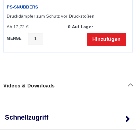
Druckanschluss:
PS-SNUBBERS
PSW-191, 192, 195 und 196:
1/8 NPT
Druckdämpfer zum Schutz vor Druckstößen
PSW-193, 194, 197 und 198:
1/4 NPT
Gewicht:
128 g (4,5 oz)
Ab 17,72 €
0 Auf Lager
MENGE
Hinzufügen
Videos & Downloads
Schnellzugriff