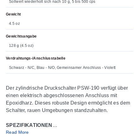
Sollwert wiederholt sich nach 10 g, 5 bis 500 cps
Gewicht
4.5 oz
Gewichtsangabe
128 g (4.5 oz)
Verdrahtungs-/Anschlusstabelle
Schwarz - N/C, Blau - N/O, Gemeinsamer Anschluss - Violett
Der zylindrische Druckschalter PSW-190 verfügt über
einen elektrisch abgeschlossenen Anschluss mit
Epoxidharz. Dieses robuste Design ermöglicht es dem
Schalter, rauen Umgebungen standzuhalten.
SPEZIFIKATIONEN
Read More
Schalter:
SPDT, 5 Ampere bei 250 Vac oder 30 Vdc,