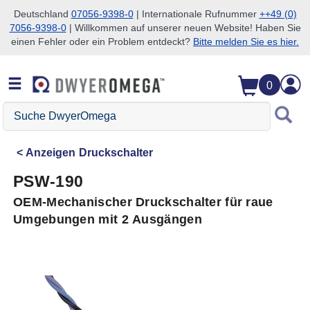
Deutschland
07056-9398-0
| Internationale Rufnummer
++49 (0)
7056-9398-0
| Willkommen auf unserer neuen Website! Haben Sie
Zum Suchen überspringen
Zum Hauptinhalt überspringen
Zur Navigation überspringen
einen Fehler oder ein Problem entdeckt?
Bitte melden Sie es hier.
0
Suche
DwyerOmega
Anzeigen
Druckschalter
PSW-190
OEM-Mechanischer Druckschalter für raue
Umgebungen mit 2 Ausgängen