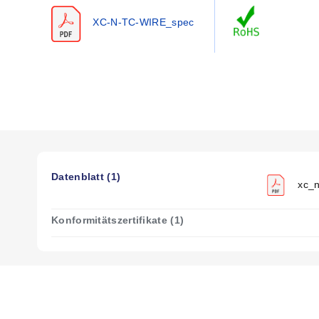
Hoch
20
HH-N-20
Massi
XC-N-TC-WIRE_spec
Temp.
24
HH-N-24
Massi
Glas**
Glas
20
GG-N-20
Massi
20
GG-N-20S
7 x 28
24
GG-N-24
Massi
24
GG-N-24S
7 x 32
Datenblatt (1)
30
GG-N-30
Massi
xc_n
PFA Glas
30
TG-N-30
Massi
Konformitätszertifikate (1)
PFA
20
TT-N-20
Massi
Neoflon
20
TT-N-20S
7 x 28
24
TT-N-24
Massi
24
TT-N-24S
7 x 24