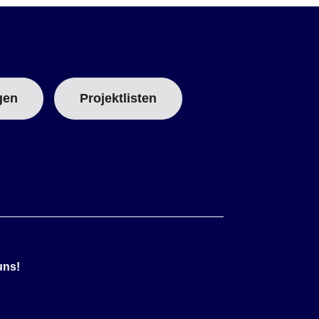
500
260
.022 x .038
2
gen
Projektlisten
uns!