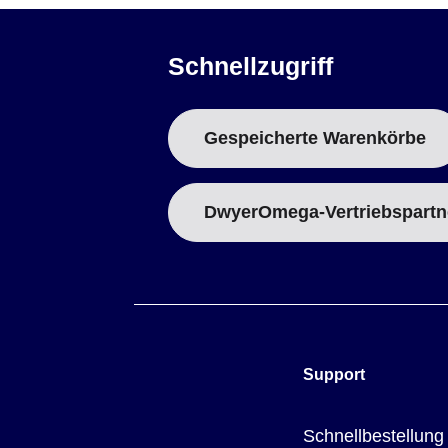
30
TT-N-30††
Massi
*Hat Farbmarkierungen auf Mantel und Leitern
Schnellzugriff
**Hat Farbmarkierungen nur auf Mantel und positive Ad
†
Gewicht von Spule und Draht auf die nächsthöhere lb 
††
Gesamtfarbe klar
Gespeicherte Warenkörbe
DwyerOmega-Vertriebspartn
Support
Schnellbestellung