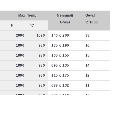
Max. Temp
Nennmaß
Gew.†
Größe
lb/1000'
°F
°C
2000
1090
.140 x .200
38
1800
980
.135 x .190
16
1800
980
.105 x .155
15
1800
980
.095 x .135
14
1800
980
.115 x .175
12
1800
980
.088 x .132
11
1800
980
.078 x .116
10
2000
1090
.140 x .200
35
1800
980
.105 x .155
12
1800
980
.088 x .132
10