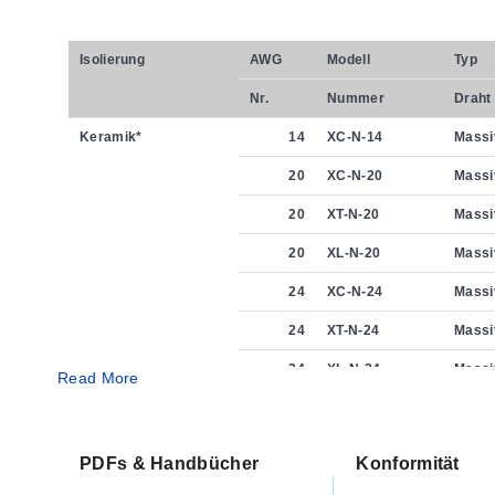
Isolierung
AWG
Modell
Typ
Nr.
Nummer
Draht
Keramik*
14
XC-N-14
Massi
20
XC-N-20
Massi
20
XT-N-20
Massi
20
XL-N-20
Massi
24
XC-N-24
Massi
24
XT-N-24
Massi
24
XL-N-24
Massi
Read More
Siliziumdioxid*
14
XS-N-14
Massi
20
XS-N-20
Massi
PDFs & Handbücher
Konformität
24
XS-N-24
Massi