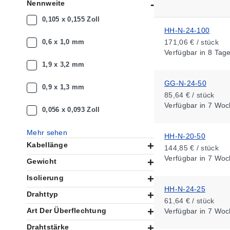
Nennweite
0,105 x 0,155 Zoll
HH-N-24-100
0,6 x 1,0 mm
171,06 € / stück
Verfügbar
in 8 Tag
1,9 x 3,2 mm
GG-N-24-50
0,9 x 1,3 mm
85,64 € / stück
Verfügbar
in 7 Woc
0,056 x 0,093 Zoll
Mehr sehen
HH-N-20-50
Kabellänge
144,85 € / stück
Verfügbar
in 7 Woc
Gewicht
Isolierung
HH-N-24-25
Drahttyp
61,64 € / stück
Art Der Überflechtung
Verfügbar
in 7 Woc
Drahtstärke