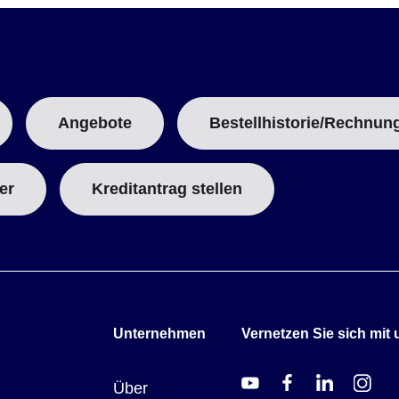
v
PFA
PFA
er
aufgerundet (Verpackungsmaterial nicht enthalten).
Angebote
Bestellhistorie/Rechnun
er
Kreditantrag stellen
Unternehmen
Vernetzen Sie sich mit 
Über