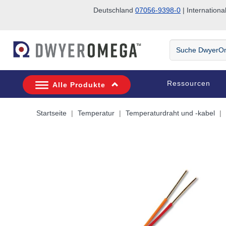
Deutschland
07056-9398-0
| Internatio
Zum Suchen überspringen
Zum Hauptinhalt überspringen
Zur Navigation überspringen
Suche
DwyerOmega
Ressourcen
Alle Produkte
Startseite
Temperatur
Temperaturdraht und -kabel