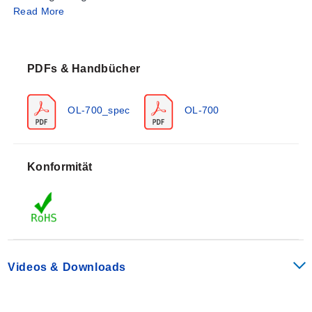
Read More
es, eine komplette Fühlerbaugruppe für Schaltungen
bereitzustellen, die den linearen Thermistor-Komposit
44018 oder 44019A benötigen.
PDFs & Handbücher
OL-700_spec
OL-700
Konformität
Videos & Downloads