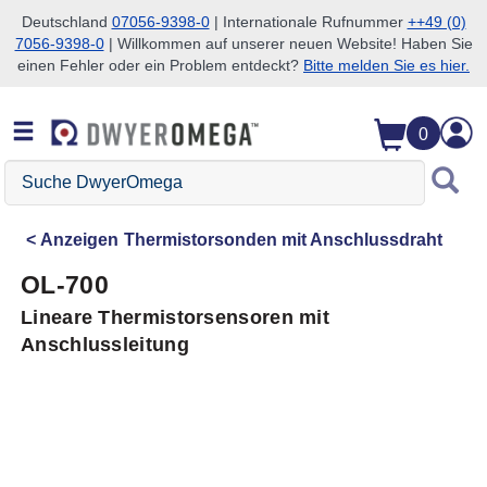
Deutschland
07056-9398-0
| Internationale Rufnummer
++49 (0)
7056-9398-0
| Willkommen auf unserer neuen Website! Haben Sie
Zum Suchen überspringen
Zum Hauptinhalt überspringen
Zur Navigation überspringen
einen Fehler oder ein Problem entdeckt?
Bitte melden Sie es hier.
0
Suche
DwyerOmega
Anzeigen
Thermistorsonden mit Anschlussdraht
OL-700
Lineare Thermistorsensoren mit
Anschlussleitung