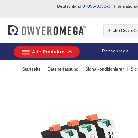
Deutschland
07056-9398-0
| Internatio
Zum Suchen überspringen
Zum Hauptinhalt überspringen
Zur Navigation überspringen
Suche
DwyerOmega
Ressourcen
Alle Produkte
Startseite
Datenerfassung
Signalkonditionierer
Sig