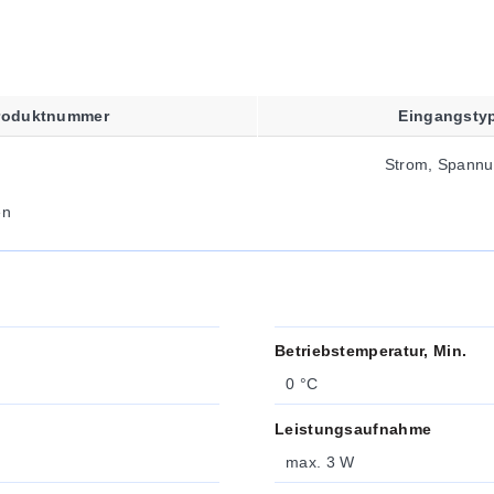
roduktnummer
Eingangsty
Strom, Spann
en
Betriebstemperatur, Min.
0 °C
Leistungsaufnahme
max. 3 W