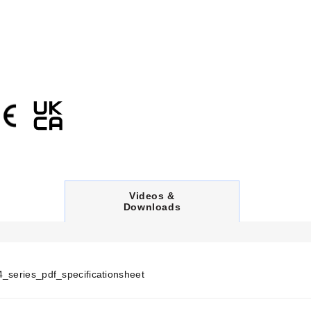
C
Videos &
U
Downloads
R
R
E
N
T
T
4_series_pdf_specificationsheet
A
B
: