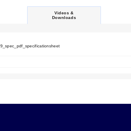
C
Videos &
U
Downloads
R
R
E
N
T
T
9_spec_pdf_specificationsheet
A
B
: