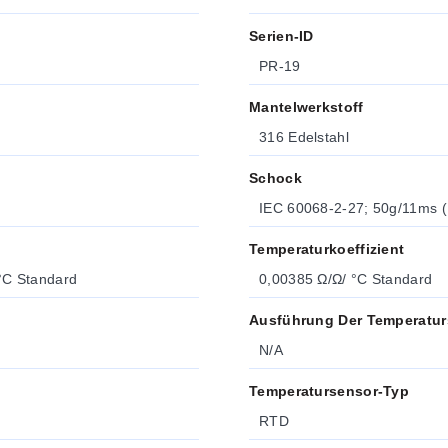
Serien-ID
PR-19
Mantelwerkstoff
316 Edelstahl
Schock
IEC 60068-2-27; 50g/11ms (1
Temperaturkoeffizient
0,00385 Ω/Ω/°C Standard
0,00385 Ω/Ω/ °C Standard
Ausführung Der Temperatu
N/A
Temperatursensor-Typ
RTD