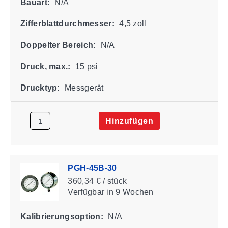
Bauart:
N/A
Zifferblattdurchmesser:
4,5 zoll
Doppelter Bereich:
N/A
Druck, max.:
15 psi
Drucktyp:
Messgerät
Hinzufügen
PGH-45B-30
360,34 € / stück
Verfügbar
in 9 Wochen
Kalibrierungsoption:
N/A