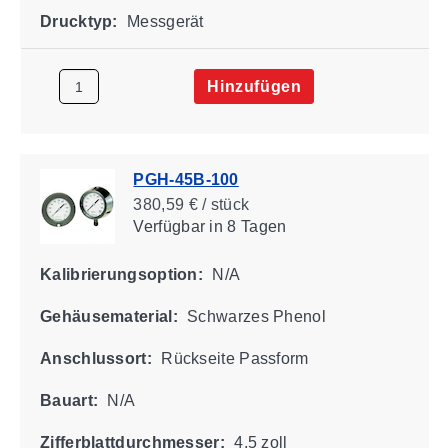
Drucktyp:
Messgerät
Hinzufügen
PGH-45B-100
380,59 € / stück
Verfügbar
in 8 Tagen
Kalibrierungsoption:
N/A
Gehäusematerial:
Schwarzes Phenol
Anschlussort:
Rückseite Passform
Bauart:
N/A
Zifferblattdurchmesser:
4,5 zoll