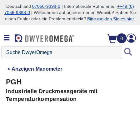
Deutschland
07056-9398-0
| Internationale Rufnummer
++49 (0)
7056-9398-0
| Willkommen auf unserer neuen Website! Haben Sie
Zum Suchen überspringen
Zum Hauptinhalt überspringen
Zur Navigation überspringen
einen Fehler oder ein Problem entdeckt?
Bitte melden Sie es hier.
0
Suche
DwyerOmega
Anzeigen
Manometer
PGH
Industrielle Druckmessgeräte mit
Temperaturkompensation