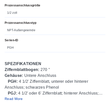
Prozessanschlussgröße
1/2 zoll
Prozessanschlusstyp
NPT-Außengewinde
Serien-ID
PGH
SPEZIFIKATIONEN
Ziffernblattbogen:
270 °
Gehäuse:
Untere Anschluss
PGH:
4 1/2' Ziffernblatt, unterer oder hinterer
Anschluss; schwarzes Phenol
PGJ:
4 1/2' oder 6' Ziffernblatt; hinterer Anschluss;
Read More
Aluminiumgehäuse
Ringmaterial:
Polypropylen