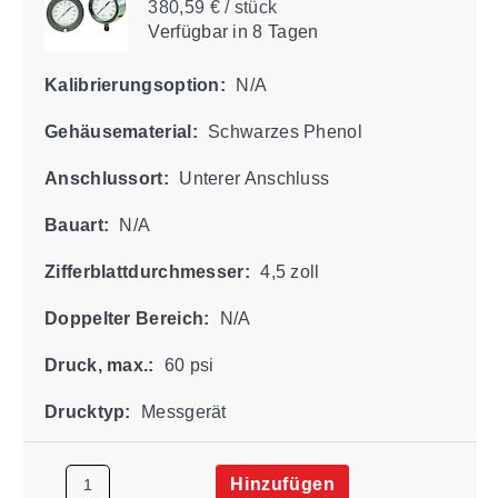
380,59 € / stück
Verfügbar
in 8 Tagen
Kalibrierungsoption:
N/A
Gehäusematerial:
Schwarzes Phenol
Anschlussort:
Unterer Anschluss
Bauart:
N/A
Zifferblattdurchmesser:
4,5 zoll
Doppelter Bereich:
N/A
Druck, max.:
60 psi
Drucktyp:
Messgerät
Hinzufügen