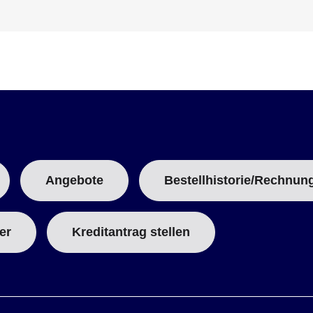
E
N
T
T
Angebote
Bestellhistorie/Rechnun
A
B
er
Kreditantrag stellen
: