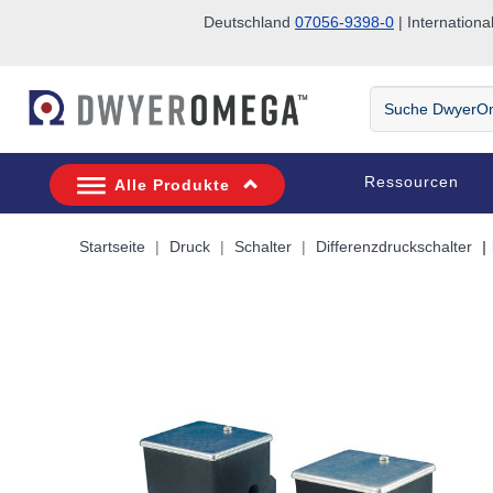
Deutschland
07056-9398-0
| Internatio
Zum Suchen überspringen
Zum Hauptinhalt überspringen
Zur Navigation überspringen
Suche
DwyerOmega
Ressourcen
Alle Produkte
Startseite
Druck
Schalter
Differenzdruckschalter