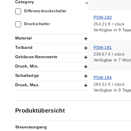
Category
Differenzdruckschalter
PSW-183
Druckschalter
254,21 € / stück
Verfügbar
in 9 Tag
Material
Totband
PSW-181
238,67 € / stück
Gehäuse-Nennwerte
Verfügbar
in 7 Woc
Druck, Min.
Schaltertyp
PSW-184
284,31 € / stück
Druck, Max.
Verfügbar
in 9 Tag
Produktübersicht
Steuerausgang