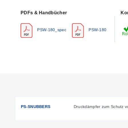
Lagerung:
-30 bis 80°C (-22 bis 176°F)
Betrieb:
0 bis 70°C (32 bis 158°F)
PDFs & Handbücher
Kon
Max. Medientemperatur:
95°C (203°F) bei 100 psi
Vibration:
MIL STD 810C, 2,5 g bei 5-500 cps
PSW-180_spec
PSW-180
Stoß:
15 g, 10 ms Dauer
Arbeitsdruck:
0-150 psid bei bis zu 70°C (158°F) Lufttemp
Differenzdruckfestigkeit:
150 psid bei bis zu 70°C (158°F
Gehäuse:
NEMA-4, Gehäuse aus verstärktem Polyester, ve
Einstellung:
Mehrfachgewindeschraube, von außen am Ge
Druckanschluss:
1/4 NPTF Messing oder 1/4 NPSF Polysu
Abmessungen:
Polysulfon:
70 B x 60 T x 89 H mm (2,75 x 2,38 x 3,5')
Messing:
80 B x 60 T x 89 H mm (3,13 x 2,38 x 3,5')
Gewicht:
ca. 165 g (5,8 oz)
PS-SNUBBERS
Druckdämpfer zum Schutz v