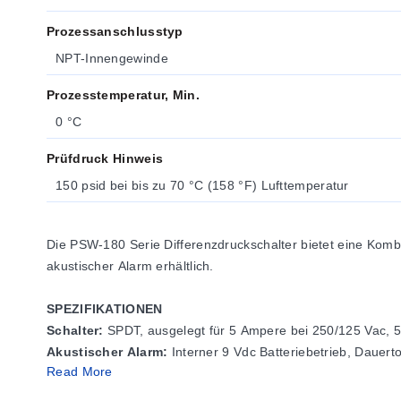
Prozessanschlusstyp
NPT-Innengewinde
Prozesstemperatur, Min.
0 °C
Prüfdruck Hinweis
150 psid bei bis zu 70 °C (158 °F) Lufttemperatur
Die PSW-180 Serie Differenzdruckschalter bietet eine Kom
akustischer Alarm erhältlich.
SPEZIFIKATIONEN
Schalter:
SPDT, ausgelegt für 5 Ampere bei 250/125 Vac, 5
Akustischer Alarm:
Interner 9 Vdc Batteriebetrieb, Dauerto
Read More
Wiederholgenauigkeit:
1 % des Messbereichs
Umgebungstemperatur: