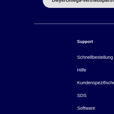
DwyerOmega-Vertriebspartn
Support
Schnellbestellung
Hilfe
Kundenspezifisch
SDS
Software