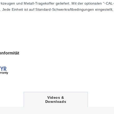
rkzeugen und Metall-Tragekoffer geliefert. Mit der optionalen "-CA
ede Einheit ist auf Standard-Schwerkraftbedingungen eingestellt, 
.000 kPa)
nformität
S-rückführbar
C
Videos &
U
Downloads
R
R
E