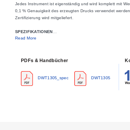
Jedes Instrument ist eigenständig und wird komplett mit We
0,1 % Genauigkeit des erzeugten Drucks verwendet werden. J
Zertifizierung wird mitgeliefert.
SPEZIFIKATIONEN
Read More
Genauigkeit:
0,1 % des erzeugten Drucks
Betriebsdruck:
15 psi bis max. 10.000 psi (100 kPa bis 70
Gehäusematerial:
Aluminiumlegierung
Kolben- und Zylindermaterial:
Edelstahl
PDFs & Handbücher
Ko
Gewichte:
Nichtmagnetische Druckguss-Zinklegierung, NB
Betriebsfluid:
SAE 20 Automobil- oder Maschinenöl
DWT1305_spec
DWT1305
O-Ringe:
Standard Buna-N
Reservoirvolumen:
Ca. 1,5 Pints (0,7 Liter)