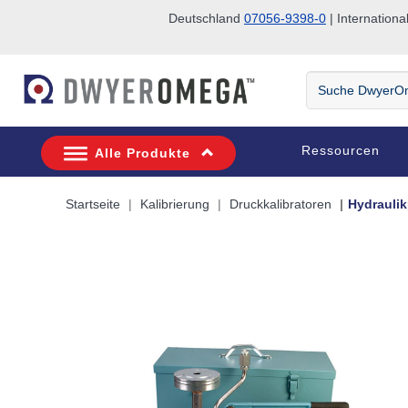
Deutschland
07056-9398-0
| Internatio
Zum Suchen überspringen
Zum Hauptinhalt überspringen
Zur Navigation überspringen
Suche
DwyerOmega
Ressourcen
Alle Produkte
Startseite
Kalibrierung
Druckkalibratoren
Hydraulik