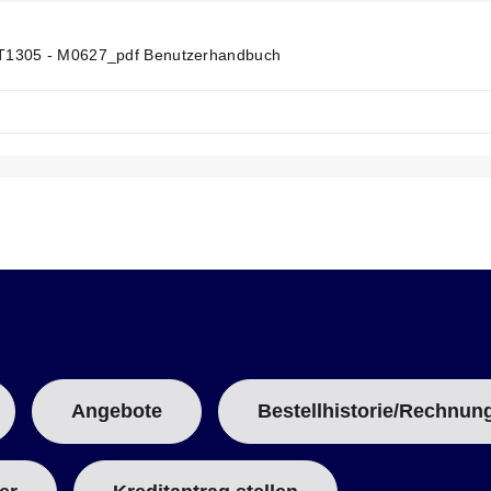
N
T
T
1305 - M0627_pdf Benutzerhandbuch
A
B
:
Angebote
Bestellhistorie/Rechnun