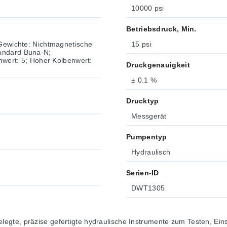
10000 psi
Betriebsdruck, Min.
 Gewichte: Nichtmagnetische
15 psi
tandard Buna-N;
enwert: 5; Hoher Kolbenwert:
Druckgenauigkeit
± 0.1 %
Drucktyp
Messgerät
Pumpentyp
Hydraulisch
Serien-ID
DWT1305
gte, präzise gefertigte hydraulische Instrumente zum Testen, Eins