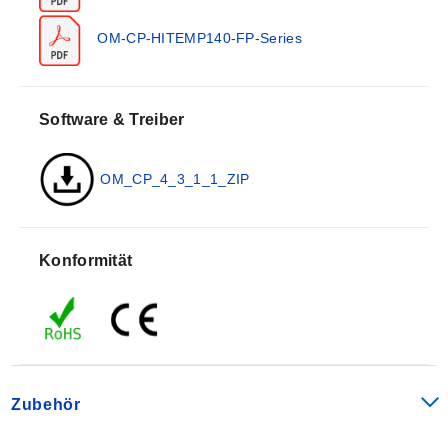
260°C (500°F) mit einer Genauigkeit von ± 0,1°C (±
0,18°F) stand. Der OM-CP-HITEMP140-FP ist auch mit
OM-CP-HITEMP140-FP-Series
einem optionalen Thermoschutzgehäuse erhältlich, um
den Betriebsbereich des Datenloggers auf -200 bis
250°C (-328 bis 482°F) zu erweitern. Das OM-CP-
Software & Treiber
HITEMP140-FP-TSK (Thermal Shield Kit) wird mit
einem belüfteten oder bündigen Deckelgehäuse
OM_CP_4_3_1_1_ZIP
geliefert, um eine Vielzahl von Anwendungen zu
ermöglichen.
Das Sondendesign des OM-CP-HITEMP140-FP ist
Konformität
schmal und leicht, was es ideal für die Platzierung in
kleinen Fläschchen, Schläuchen, Reagenzgläsern und
anderen Anwendungen mit kleinem Durchmesser oder
empfindlichen Bauteilen macht. Aufgrund der flexiblen
Sonde werden die Bruchrisiken (sowohl Fläschchen
als auch Sonde), die üblicherweise mit
Zubehör
Edelstahlsonden-Datenloggern verbunden sind,
verringert, und die Positionierung der Sonde ist einfach