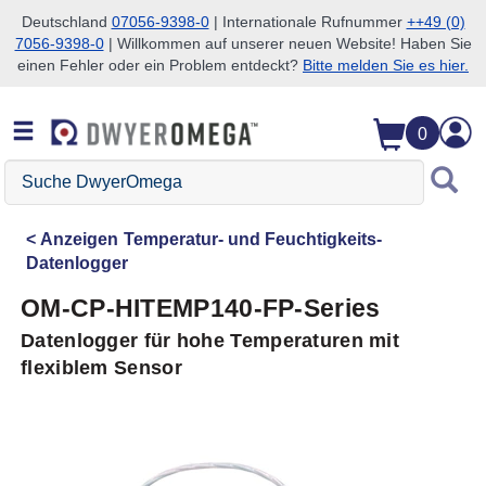
Deutschland
07056-9398-0
| Internationale Rufnummer
++49 (0)
7056-9398-0
| Willkommen auf unserer neuen Website! Haben Sie
Zum Suchen überspringen
Zum Hauptinhalt überspringen
Zur Navigation überspringen
einen Fehler oder ein Problem entdeckt?
Bitte melden Sie es hier.
0
Suche
DwyerOmega
Anzeigen
Temperatur- und Feuchtigkeits-
Datenlogger
OM-CP-HITEMP140-FP-Series
Datenlogger für hohe Temperaturen mit
flexiblem Sensor