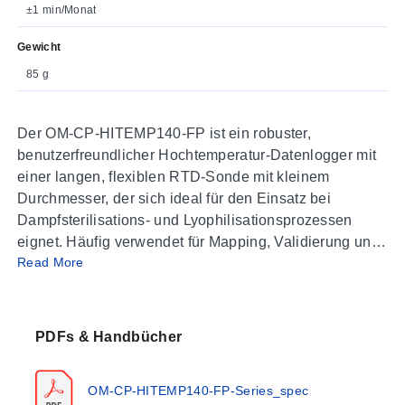
±1 min/Monat
Gewicht
85 g
Der OM-CP-HITEMP140-FP ist ein robuster,
benutzerfreundlicher Hochtemperatur-Datenlogger mit
einer langen, flexiblen RTD-Sonde mit kleinem
Durchmesser, der sich ideal für den Einsatz bei
Dampfsterilisations- und Lyophilisationsprozessen
eignet. Häufig verwendet für Mapping, Validierung und
Read More
Überwachung von Hochtemperatur-Oberflächen und -
Umgebungen, ist dieser Datenlogger aus Edelstahl in
zwei Modellen erhältlich, dem OM-CP-HITEMP140-FP-
36 und dem OM-CP-HITEMP140-FP-72, die entweder
PDFs & Handbücher
eine flexible Sondenlänge von 91,4 cm (36') oder 183
cm (72') aufweisen. Die flexible Sonde ist mit PFA-
OM-CP-HITEMP140-FP-Series_spec
Isolierung beschichtet und hält Temperaturen bis zu