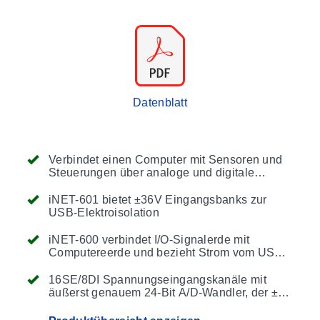
Datenblatt
Verbindet einen Computer mit Sensoren und
Steuerungen über analoge und digitale
Eingänge sowie digitale Ausgänge mittels
Windows®-Software
iNET-601 bietet ±36V Eingangsbanks zur
USB-Elektroisolation
iNET-600 verbindet I/O-Signalerde mit
Computereerde und bezieht Strom vom USB-
Bus
16SE/8DI Spannungseingangskanäle mit
äußerst genauem 24-Bit A/D-Wandler, der ±20
mV bis ±10V Bereiche unterstützt, 4 digitale
I/O (4 mA Sink/Source, 0 bis 3,3V)