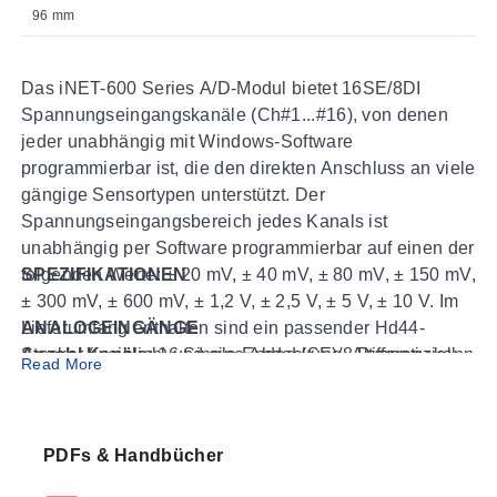
96 mm
Das iNET-600 Series A/D-Modul bietet 16SE/8DI
Spannungseingangskanäle (Ch#1...#16), von denen
jeder unabhängig mit Windows-Software
programmierbar ist, die den direkten Anschluss an viele
gängige Sensortypen unterstützt. Der
Spannungseingangsbereich jedes Kanals ist
unabhängig per Software programmierbar auf einen der
folgenden Werte: ± 20 mV, ± 40 mV, ± 80 mV, ± 150 mV,
SPEZIFIKATIONEN
± 300 mV, ± 600 mV, ± 1,2 V, ± 2,5 V, ± 5 V, ± 10 V. Im
Lieferumfang enthalten sind ein passender Hd44-
ANALOGEINGÄNGE
Stecker (weiblich) und eine Abdeckung. Alternativ kann
Anzahl Kanäle:
16 Single-Ended (SE)/8 Differenziell
Read More
die iNET-600 Series an folgende optionale
(DI)
Anschlusskästen angeschlossen werden: iNET-500,
A/D-Wandler:
24 Bit bei Mittelung jedes Punkts >1 ms;
iNET-511, iNET-512. Bei der Verwendung von
16 Bit ohne Mittelung
PDFs & Handbücher
Thermoelementen ist aufgrund der internen
Spannung:
Siehe Genauigkeits-/Bereichstabellen für
Kaltstellenkompensation ein iNET-510
Spannung