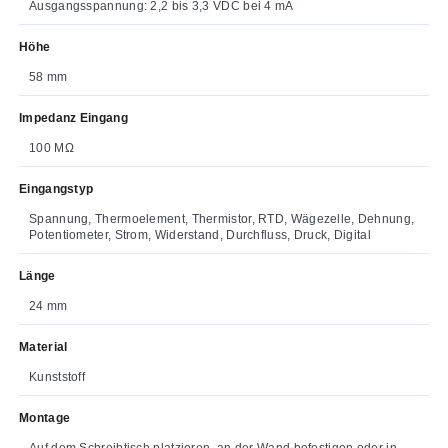
Ausgangsspannung: 2,2 bis 3,3 VDC bei 4 mA
Höhe
58 mm
Impedanz Eingang
100 MΩ
Eingangstyp
Spannung, Thermoelement, Thermistor, RTD, Wägezelle, Dehnung,
Potentiometer, Strom, Widerstand, Durchfluss, Druck, Digital
Länge
24 mm
Material
Kunststoff
Montage
Auf dem Schreibtisch platzieren, an der Wand befestigen oder in