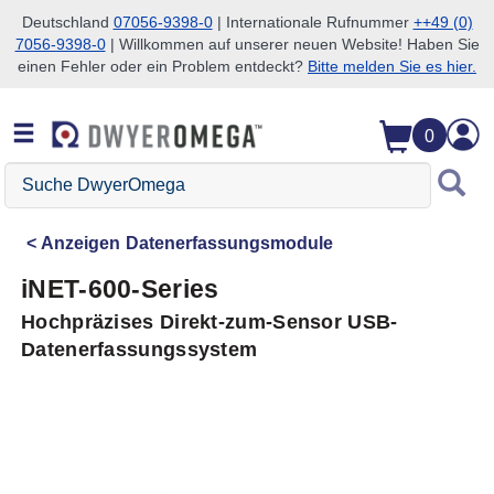
Deutschland
07056-9398-0
| Internationale Rufnummer
++49 (0)
7056-9398-0
| Willkommen auf unserer neuen Website! Haben Sie
Zum Suchen überspringen
Zum Hauptinhalt überspringen
Zur Navigation überspringen
einen Fehler oder ein Problem entdeckt?
Bitte melden Sie es hier.
0
Suche
DwyerOmega
Anzeigen
Datenerfassungsmodule
iNET-600-Series
Hochpräzises Direkt-zum-Sensor USB-
Datenerfassungssystem