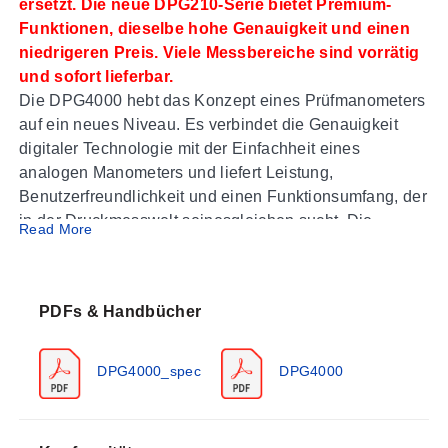
ersetzt. Die neue DPG210-Serie bietet Premium-
Funktionen, dieselbe hohe Genauigkeit und einen
niedrigeren Preis. Viele Messbereiche sind vorrätig
und sofort lieferbar.
Die DPG4000 hebt das Konzept eines Prüfmanometers
auf ein neues Niveau. Es verbindet die Genauigkeit
digitaler Technologie mit der Einfachheit eines
analogen Manometers und liefert Leistung,
Benutzerfreundlichkeit und einen Funktionsumfang, der
in der Druckmesswelt seinesgleichen sucht. Die
Read More
Einrichtung der DPG4000 ist schnell und unkompliziert,
erfolgt über ein menügesteuertes Display mit
minimalem Text und intuitiven Funktionen. Das
PDFs & Handbücher
Manometer ist einfach genug, um weltweit ohne
mehrsprachige Displays verwendet zu werden.
DPG4000_spec
DPG4000
Es verfügt außerdem über eine integrierte
Datenprotokollierungsfunktion, die in Kombination mit
der DPG4000-SW-Software als leistungsstarker