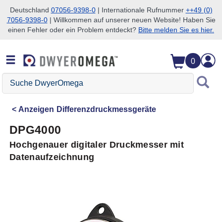
Deutschland
07056-9398-0
| Internationale Rufnummer
++49 (0)
7056-9398-0
| Willkommen auf unserer neuen Website! Haben Sie
Zum Suchen überspringen
Zum Hauptinhalt überspringen
Zur Navigation überspringen
einen Fehler oder ein Problem entdeckt?
Bitte melden Sie es hier.
0
Suche
DwyerOmega
Anzeigen
Differenzdruckmessgeräte
DPG4000
Hochgenauer digitaler Druckmesser mit
Datenaufzeichnung