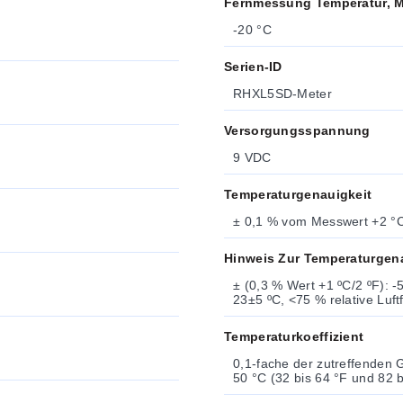
Fernmessung Temperatur, M
-20 °C
Serien-ID
RHXL5SD-Meter
Versorgungsspannung
9 VDC
Temperaturgenauigkeit
± 0,1 % vom Messwert +2 °
Hinweis Zur Temperaturgen
± (0,3 % Wert +1 ºC/2 ºF): 
23±5 ºC, <75 % relative Luft
Temperaturkoeffizient
0,1-fache der zutreffenden Genauigkeitsspe
50 °C (32 bis 64 °F und 82 b