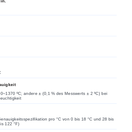
in.
C
auigkeit
-50~1370 ºC; andere ± (0,1 % des Messwerts ± 2 ºC) bei
feuchtigkeit
zifikation pro °C von 0 bis 18 °C und 28 bis
is 122 °F)