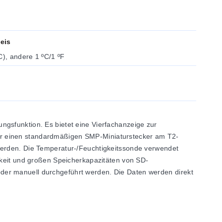
eis
C), andere 1 ºC/1 ºF
ngsfunktion. Es bietet eine Vierfachanzeige zur
er einen standardmäßigen SMP-Miniaturstecker am T2-
 werden. Die Temperatur-/Feuchtigkeitssonde verwendet
gkeit und großen Speicherkapazitäten von SD-
der manuell durchgeführt werden. Die Daten werden direkt
rmoelement, Kombinierte Temperatur-/Feuchtigkeitssonde, 8G