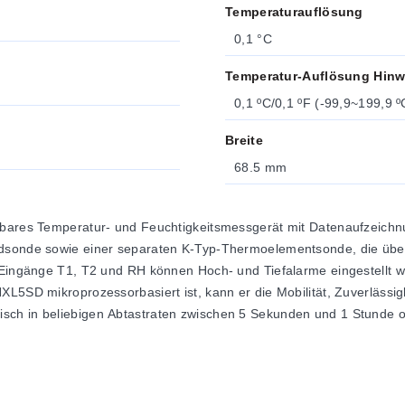
Temperaturauflösung
0,1 °C
Temperatur-Auflösung Hinw
0,1 ºC/0,1 ºF (-99,9~199,9 º
Breite
68.5 mm
gbares Temperatur- und Feuchtigkeitsmessgerät mit Datenaufzeichnu
andsonde sowie einer separaten K-Typ-Thermoelementsonde, die üb
e Eingänge T1, T2 und RH können Hoch- und Tiefalarme eingestellt
XL5SD mikroprozessorbasiert ist, kann er die Mobilität, Zuverlässi
sch in beliebigen Abtastraten zwischen 5 Sekunden und 1 Stunde o
V-Netzteil mit Steckdosenadaptern, Kalibrierzertifikat, K-Typ-The