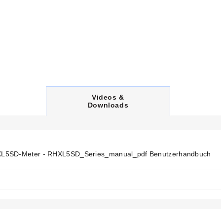
C
Videos &
U
Downloads
R
R
E
N
T
T
5SD-Meter - RHXL5SD_Series_manual_pdf Benutzerhandbuch
A
B
: