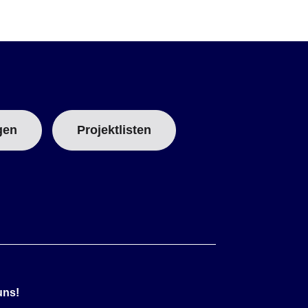
gen
Projektlisten
uns!