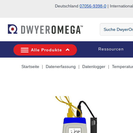
Deutschland
07056-9398-0
| Internatio
Zum Suchen überspringen
Zum Hauptinhalt überspringen
Zur Navigation überspringen
Suche
DwyerOmega
Ressourcen
Alle Produkte
Startseite
Datenerfassung
Datenlogger
Temperatur