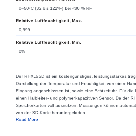
0~50ºC (32 bis 122ºF) bei <80 % RF
Relative Luftfeuchtigkeit, Max.
0,999
Relative Luftfeuchtigkeit, Min.
0%
Der RHXL5SD ist ein kostengünstiges, leistungsstarkes tra
Darstellung der Temperatur und Feuchtigkeit von einer H
Eingang angeschlossen ist, sowie eine Echtzeituhr. Für di
einen Halbleiter- und polymerkapazitiven Sensor. Da der RH
Speicherkarten voll ausnutzen. Messungen können automati
von der SD-Karte heruntergeladen.
Read More
RHXL5SD beinhaltet Messgerät, 9V-Batterie, Universal-AC/9
SD-Karte und einen robusten schwarzen Transportkoffer