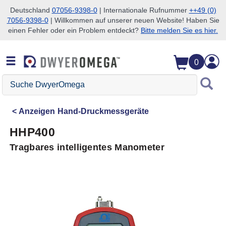
Deutschland
07056-9398-0
| Internationale Rufnummer
++49 (0)
7056-9398-0
| Willkommen auf unserer neuen Website! Haben Sie
Zum Suchen überspringen
Zum Hauptinhalt überspringen
Zur Navigation überspringen
einen Fehler oder ein Problem entdeckt?
Bitte melden Sie es hier.
0
Suche
DwyerOmega
Anzeigen
Hand-Druckmessgeräte
HHP400
Tragbares intelligentes Manometer