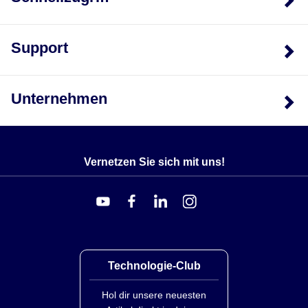
HHP360-A
H
HHP360-B
H
Support
Unternehmen
Vernetzen Sie sich mit uns!
Technologie-Club
Hol dir unsere neuesten