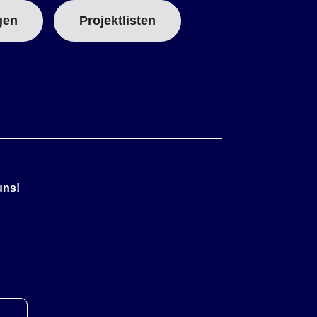
gen
Projektlisten
uns!