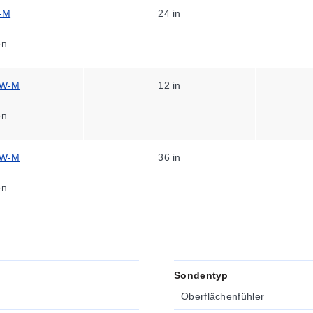
-M
24 in
en
PW-M
12 in
en
PW-M
36 in
en
Sondentyp
Oberflächenfühler