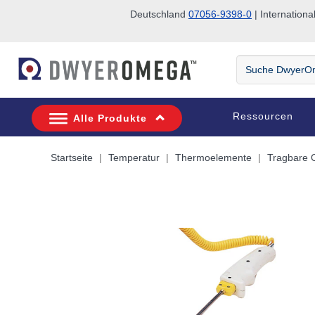
Deutschland
07056-9398-0
| Internatio
Zum Suchen überspringen
Zum Hauptinhalt überspringen
Zur Navigation überspringen
Suche
DwyerOmega
Ressourcen
Alle Produkte
Startseite
Temperatur
Thermoelemente
Tragbare 