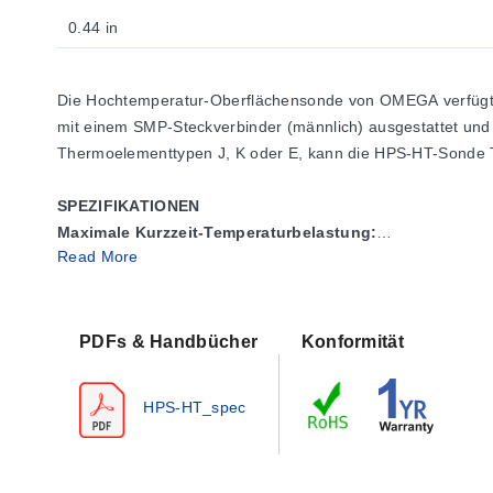
0.44 in
Die Hochtemperatur-Oberflächensonde von OMEGA verfügt üb
mit einem SMP-Steckverbinder (männlich) ausgestattet und bes
Thermoelementtypen J, K oder E, kann die HPS-HT-Sonde T
SPEZIFIKATIONEN
Maximale Kurzzeit-Temperaturbelastung:
Read More
Typ K:
1100°C (2000°F)
Typ E:
870°C (1600°F)
Typ J:
760°C (1400°F)
Maximale Griff-Temperatur:
70°C (160°F)
PDFs & Handbücher
Konformität
Länge:
300 mm (12") (kundenspezifische Längen verfügba
Kabel:
300 mm (1') ausziehbar, dehnbar auf 1,5 m (5'); M
HPS-HT_spec