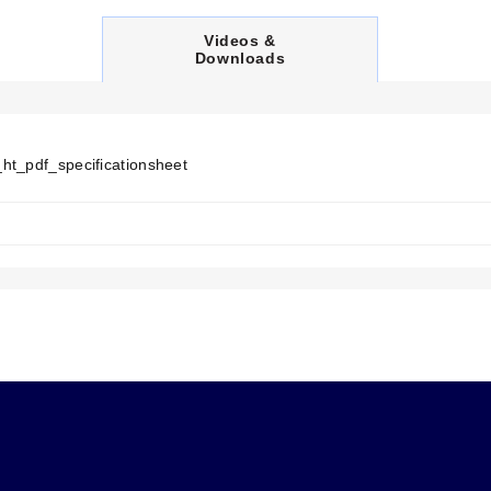
C
Videos &
U
Downloads
R
R
E
N
T
T
ht_pdf_specificationsheet
A
B
: