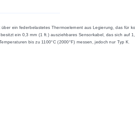
er ein federbelastetes Thermoelement aus Legierung, das für kons
itzt ein 0,3 mm (1 ft.) ausziehbares Sensorkabel, das sich auf 1,5 
emperaturen bis zu 1100°C (2000°F) messen, jedoch nur Typ K.
r)
iniatur-Thermoelement (SMPW) Stecker