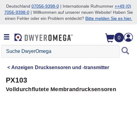
Deutschland
07056-9398-0
| Internationale Rufnummer
++49 (0)
7056-9398-0
| Willkommen auf unserer neuen Website! Haben Sie
Zum Suchen überspringen
Zum Hauptinhalt überspringen
Zur Navigation überspringen
einen Fehler oder ein Problem entdeckt?
Bitte melden Sie es hier.
0
Suche
DwyerOmega
Anzeigen
Drucksensoren und -transmitter
PX103
Volldurchflutete Membrandrucksensoren