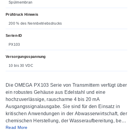
Spülmembran
Prüfdruck Hinweis
200 % des Nennbetriebsdrucks
Serien-ID
PX103
Versorgungsspannung
10 bis 30 VDC
Die OMEGA PX103 Serie von Transmittern verfügt über
ein robustes Gehäuse aus Edelstahl und eine
hochzuverlässige, rauscharme 4 bis 20 mA
Ausgangssignalausgabe. Sie sind für den Einsatz in
kritischen Anwendungen in der Abwasserwirtschaft, der
chemischen Herstellung, der Wasseraufbereitung, bei
Read More
Tank- und Füllstandsmessungen sowie anderen