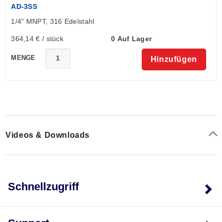
AD-3SS
Elektrischer Anschluss:
PTIH-10-6P oder
1/4" MNPT, 316 Edelstahl
gleichwertig
Optionale Verbindung:
3 m (10') 2-adriges
364,14 € / stück
0 Auf Lager
geschirmtes PVC-Kabel
MENGE
Gegenstecker:
PT06F-10-6S (nicht enthalten)
Hinzufügen
Videos & Downloads
Schnellzugriff