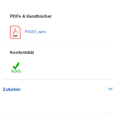
industriellen Anwendungen konzipiert, bei denen eine
nicht verstopfende, bündige Membran erforderlich ist.
PDFs & Handbücher
SPEZIFIKATIONEN
4 bis 20 mA AUSGANG
PX103_spec
Speisespannung:
10 bis 30 Vdc
Ausgang:
4 bis 20 mA
Nullpunktabgleich:
4 mA ± 0,2 mA
Genauigkeit:
Konformität
<100 psi:
± 1 % Linearität, Hysterese und
Wiederholbarkeit kombiniert
≥100 psi:
± 0,5 % Linearität, Hysterese und
Wiederholbarkeit kombiniert
Betriebstemperaturbereich:
<100 psi:
-40 bis 82 °C (-40 bis 180 °F)
Zubehör
≥100 psi:
-46 bis 121 °C (-50 bis 250 °F)
Kompensierter Temperaturbereich:
<100 psi:
-1 bis 54 °C (30 bis 130 °F)
≥100 psi:
-18 bis 66 °C (0 bis 150 °F)