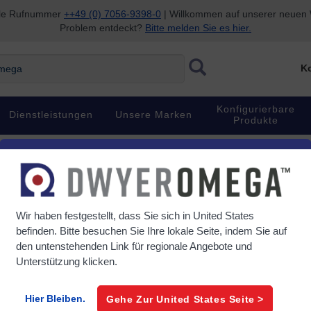
nale Rufnummer
++49 (0) 7056-9398-0
| Willkommen auf unserer neuen W
Problem entdeckt?
Bitte melden Sie es hier.
Ko
Konfigurierbare
Dienstleistungen
Unsere Marken
Produkte
238,36 €
/ stück
Wir haben festgestellt, dass Sie sich in
United States
Artikel#
TXDIN1600F
befinden. Bitte besuchen Sie Ihre lokale Seite, indem Sie auf
den untenstehenden Link für regionale Angebote und
0 Auf Lager
Unterstützung klicken.
Lieferzeit (wenn nicht auf Lage
Hier Bleiben.
Gehe Zur
United States
Seite >
Wochen