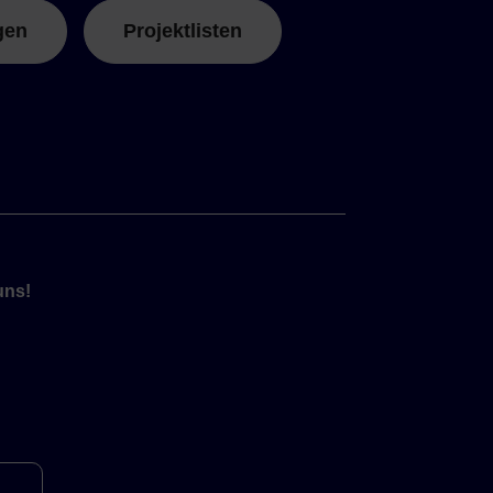
gen
Projektlisten
uns!