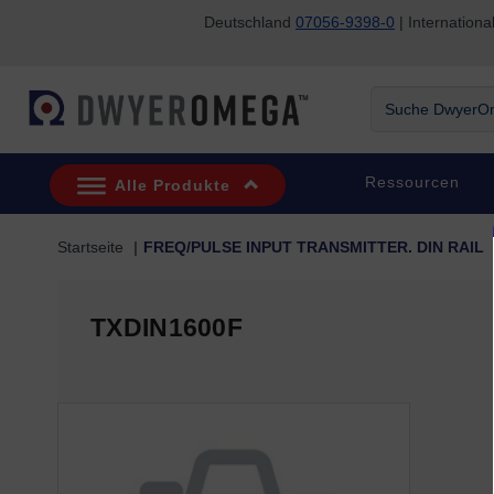
Deutschland
07056-9398-0
| Internatio
Zum Suchen überspringen
Zum Hauptinhalt überspringen
Zur Navigation überspringen
Suche
DwyerOmega
Ressourcen
Alle Produkte
Startseite
FREQ/PULSE INPUT TRANSMITTER. DIN RAIL
TXDIN1600F